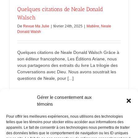
Quelques citations de Neale Donald
Walsch
De
Revue Ma Julie
|
février 24th, 2025
|
Matière
,
Neale
Donald Walsh
Quelques citations de Neale Donald Walsch Grâce à
son éditeur francophone, Les Éditions Ariane, nous
vous partageons des extraits du livre La trilogie des
Conversations avec Dieu. Nous avons soustrait les
questions de Neale, pour [...]
sur
En savoir plus
Commentaires fermés
Gérer le consentement aux
Quelques
citations
témoins
de
Neale
Pour offrir les meilleures expériences, nous utilisons des technologies
Donald
telles que les témoins pour stocker et/ou accéder aux informations des
Walsch
appareils. Le fait de consentir à ces technologies nous permettra de traiter
des données telles que le comportement de navigation ou les ID uniques