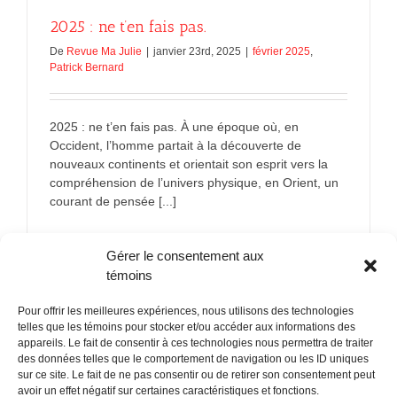
2025 : ne t’en fais pas.
De
Revue Ma Julie
|
janvier 23rd, 2025
|
février 2025
,
Patrick Bernard
2025 : ne t’en fais pas. À une époque où, en
Occident, l’homme partait à la découverte de
nouveaux continents et orientait son esprit vers la
compréhension de l’univers physique, en Orient, un
courant de pensée [...]
sur
En savoir plus
Commentaires fermés
Gérer le consentement aux
2025 :
ne
témoins
t’en
fais
Pour offrir les meilleures expériences, nous utilisons des technologies
pas.
telles que les témoins pour stocker et/ou accéder aux informations des
appareils. Le fait de consentir à ces technologies nous permettra de traiter
des données telles que le comportement de navigation ou les ID uniques
sur ce site. Le fait de ne pas consentir ou de retirer son consentement peut
POLITIQUE CONFIDENTIALITÉES
avoir un effet négatif sur certaines caractéristiques et fonctions.