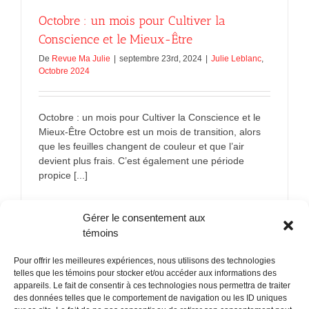
Octobre : un mois pour Cultiver la
Conscience et le Mieux-Être
De
Revue Ma Julie
|
septembre 23rd, 2024
|
Julie Leblanc
,
Octobre 2024
Octobre : un mois pour Cultiver la Conscience et le
Mieux-Être Octobre est un mois de transition, alors
que les feuilles changent de couleur et que l’air
devient plus frais. C’est également une période
propice [...]
sur
En savoir plus
Commentaires fermés
Gérer le consentement aux
Octobre
:
témoins
un
mois
Pour offrir les meilleures expériences, nous utilisons des technologies
pour
telles que les témoins pour stocker et/ou accéder aux informations des
Cultiver
appareils. Le fait de consentir à ces technologies nous permettra de traiter
la
des données telles que le comportement de navigation ou les ID uniques
Conscien