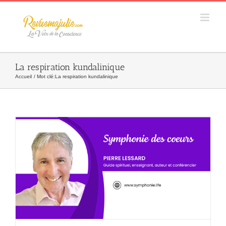
Skip
to
content
La respiration kundalinique
Accueil
Mot clé:
La respiration kundalinique