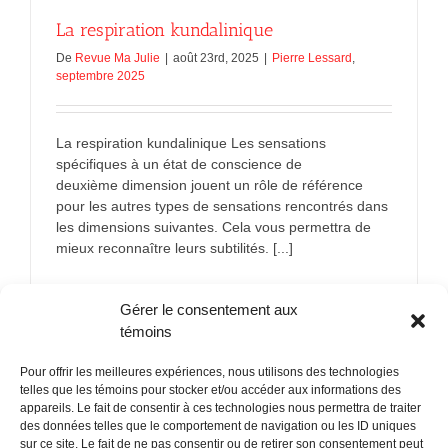
La respiration kundalinique
De
Revue Ma Julie
|
août 23rd, 2025
|
Pierre Lessard
,
septembre 2025
La respiration kundalinique Les sensations
spécifiques à un état de conscience de
deuxième dimension jouent un rôle de référence
pour les autres types de sensations rencontrés dans
les dimensions suivantes. Cela vous permettra de
mieux reconnaître leurs subtilités. [...]
sur
En savoir plus
Commentaires fermés
Gérer le consentement aux
La
respiratio
témoins
kundalini
Pour offrir les meilleures expériences, nous utilisons des technologies
telles que les témoins pour stocker et/ou accéder aux informations des
appareils. Le fait de consentir à ces technologies nous permettra de traiter
des données telles que le comportement de navigation ou les ID uniques
sur ce site. Le fait de ne pas consentir ou de retirer son consentement peut