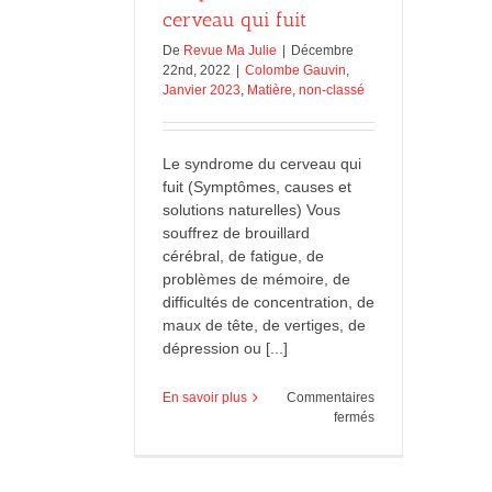
cerveau qui fuit
De
Revue Ma Julie
|
Décembre
22nd, 2022
|
Colombe Gauvin
,
Janvier 2023
,
Matière
,
non-classé
Le syndrome du cerveau qui
fuit (Symptômes, causes et
solutions naturelles) Vous
souffrez de brouillard
cérébral, de fatigue, de
problèmes de mémoire, de
difficultés de concentration, de
maux de tête, de vertiges, de
dépression ou [...]
En savoir plus
Commentaires
sur
fermés
Le
syndrome
du