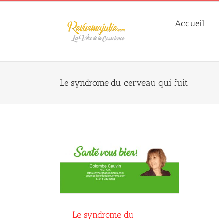
Skip
to
Accueil
content
Le syndrome du cerveau qui fuit
cerveau qui fuit
in
Janvier 2023
non-classé
Le syndrome du