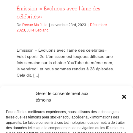
Émission « Évoluons avec l’âme des
célébrités»
De
Revue Ma Julie
|
novembre 23rd, 2023
|
Décembre
2023
,
Julie Leblanc
Émission « Évoluons avec l’âme des célébrités»
Volet sportif 2e L’émission est toujours diffusée une
fois semaine sur la chaîne YouTube du même nom,
le vendredi, et nous sommes rendus à 28 épisodes.
Cela dit, [...]
sur
En savoir plus
Commentaires fermés
Gérer le consentement aux
Émission
«
témoins
Évoluons
avec
Pour offrir les meilleures expériences, nous utilisons des technologies
l’âme
telles que les témoins pour stocker et/ou accéder aux informations des
des
appareils. Le fait de consentir à ces technologies nous permettra de traiter
célébrités
des données telles que le comportement de navigation ou les ID uniques