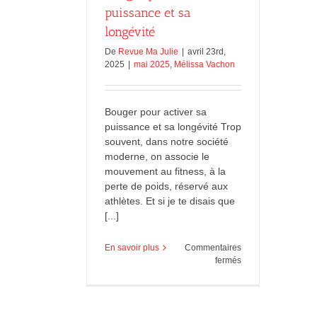
puissance et sa
longévité
De
Revue Ma Julie
|
avril 23rd,
2025
|
mai 2025
,
Mélissa Vachon
Bouger pour activer sa
puissance et sa longévité Trop
souvent, dans notre société
moderne, on associe le
mouvement au fitness, à la
perte de poids, réservé aux
athlètes. Et si je te disais que
[...]
En savoir plus
Commentaires
sur
fermés
Bouger
pour
activer
sa