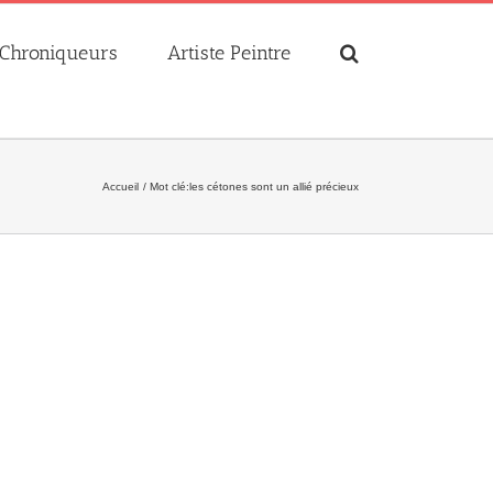
Chroniqueurs
Artiste Peintre
Accueil
Mot clé:
les cétones sont un allié précieux