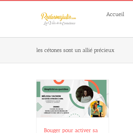
Skip
to
Accueil
content
les cétones sont un allié précieux
iver sa puissance
ongévité
lissa Vachon
Bouger pour activer sa