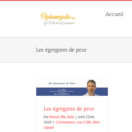
Skip
to
Accueil
content
Les égrégores de peur
res de peur
 Côté
Non classé
Les égrégores de peur
De
Revue Ma Julie
|
avril 22nd,
2020
|
Conscience
,
Luc Côté
,
Non
classé