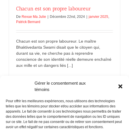
Chacun est son propre laboureur
De
Revue Ma Julie
|
Décembre 22nd, 2024
|
janvier 2025
,
Patrick Bernard
Chacun est son propre laboureur. Le maître
Bhaktivedanta Swami disait que le citoyen qui,
durant sa vie, ne cherche pas à reprendre
conscience de son identité réelle demeure enchaîné
aux mille et un dangers liés [...]
sur
En savoir plus
Commentaires fermés
Gérer le consentement aux
Chacun
est
témoins
son
propre
Pour offrir les meilleures expériences, nous utilisons des technologies
laboureur
telles que les témoins pour stocker et/ou accéder aux informations des
appareils. Le fait de consentir à ces technologies nous permettra de traiter
des données telles que le comportement de navigation ou les ID uniques
sur ce site. Le fait de ne pas consentir ou de retirer son consentement peut
POLITIQUE CONFIDENTIALITÉES
avoir un effet négatif sur certaines caractéristiques et fonctions.