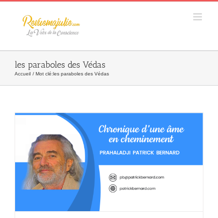
Skip
to
content
les paraboles des Védas
Accueil
Mot clé:
les paraboles des Védas