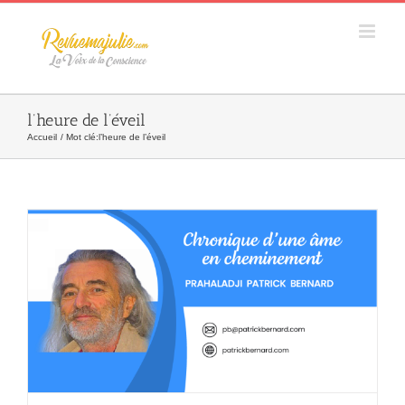
Skip
to
content
l’heure de l’éveil
Accueil
Mot clé:
l’heure de l’éveil