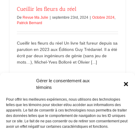
Cueillir les fleurs du réel
De
Revue Ma Julie
|
septembre 23rd, 2024
|
Octobre 2024
,
Patrick Bernard
Cueillir les fleurs du réel Un livre fait fureur depuis sa
parution en 2023 aux Éditions Guy Trédaniel. Il a été
écrit par deux ingénieurs de génie (sans jeu de
mots…), Michel-Yves Bolloré et Olivier [...]
sur
En savoir plus
Commentaires fermés
Gérer le consentement aux
Cueillir
les
témoins
fleurs
du
Pour offrir les meilleures expériences, nous utilisons des technologies
réel
telles que les témoins pour stocker et/ou accéder aux informations des
appareils. Le fait de consentir à ces technologies nous permettra de traiter
des données telles que le comportement de navigation ou les ID uniques
sur ce site. Le fait de ne pas consentir ou de retirer son consentement peut
POLITIQUE CONFIDENTIALITÉES
avoir un effet négatif sur certaines caractéristiques et fonctions.