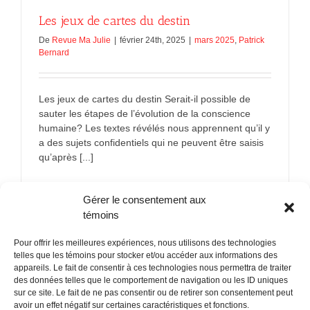
Les jeux de cartes du destin
De
Revue Ma Julie
|
février 24th, 2025
|
mars 2025
,
Patrick
Bernard
Les jeux de cartes du destin Serait-il possible de
sauter les étapes de l’évolution de la conscience
humaine? Les textes révélés nous apprennent qu’il y
a des sujets confidentiels qui ne peuvent être saisis
qu’après [...]
sur
En savoir plus
Commentaires fermés
Gérer le consentement aux
Les
jeux
témoins
de
cartes
Pour offrir les meilleures expériences, nous utilisons des technologies
du
telles que les témoins pour stocker et/ou accéder aux informations des
destin
appareils. Le fait de consentir à ces technologies nous permettra de traiter
des données telles que le comportement de navigation ou les ID uniques
sur ce site. Le fait de ne pas consentir ou de retirer son consentement peut
POLITIQUE CONFIDENTIALITÉES
avoir un effet négatif sur certaines caractéristiques et fonctions.