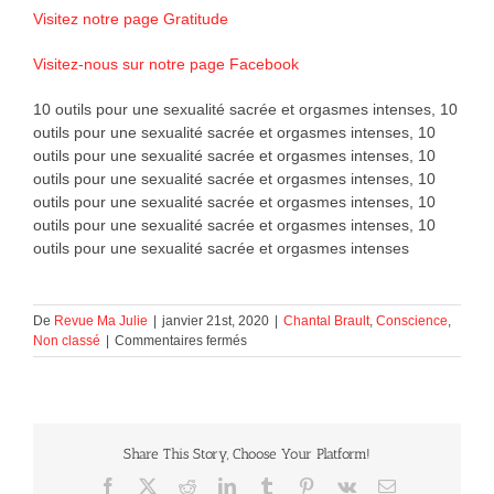
Visitez notre page Gratitude
Visitez-nous sur notre page Facebook
10 outils pour une sexualité sacrée et orgasmes intenses, 10
outils pour une sexualité sacrée et orgasmes intenses, 10
outils pour une sexualité sacrée et orgasmes intenses, 10
outils pour une sexualité sacrée et orgasmes intenses, 10
outils pour une sexualité sacrée et orgasmes intenses, 10
outils pour une sexualité sacrée et orgasmes intenses, 10
outils pour une sexualité sacrée et orgasmes intenses
De
Revue Ma Julie
|
janvier 21st, 2020
|
Chantal Brault
,
Conscience
,
sur
Non classé
|
Commentaires fermés
10
outils
pour
une
sexualité
Share This Story, Choose Your Platform!
sacrée
et
Facebook
X
Reddit
LinkedIn
Tumblr
Pinterest
Vk
Courriel