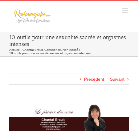
Skip
to
content
10 outils pour une sexualité sacrée et orgasmes
intenses
Accueil
Chantal Brault
Conscience
Non classé
10 outils pour une sexualité sacrée et orgasmes intenses
Précédent
Suivant
Agrandir
l&apos;image