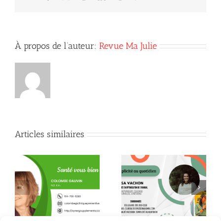
orgasmes
intenses
À propos de l’auteur:
Revue Ma Julie
Articles similaires
Quand la conscience
le
Quelques citations de
fait son chemin jusque
Neale Donald Walsch
dans l’assiette !