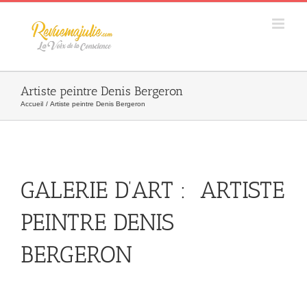
Skip
to
content
Artiste peintre Denis Bergeron
Accueil
Artiste peintre Denis Bergeron
GALERIE D’ART : ARTISTE
PEINTRE DENIS
BERGERON