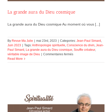
La grande aura du Dieu cosmique
La grande aura du Dieu cosmique Au moment où vous [...]
By
Revue Ma Julie
|
mai 23rd, 2023
|
Categories:
Jean-Paul Simard
,
Juin 2023
|
Tags:
Anthropologie spirituelle
,
Conscience du divin
,
Jean-
Paul Simard
,
La grande aura du Dieu cosmique
,
Souffle créateur
,
sur
véritable image de Dieu
|
Commentaires fermés
La
Read More
grande
aura
du
Dieu
cosmique