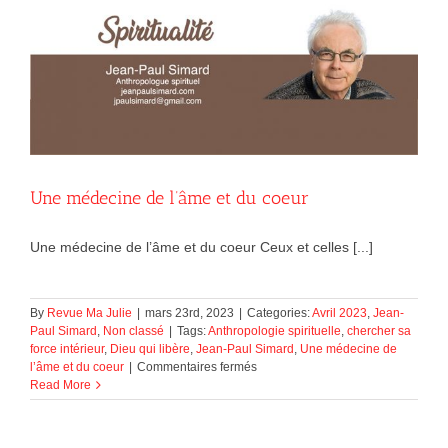
Une médecine de l’âme et du coeur
Une médecine de l’âme et du coeur Ceux et celles [...]
By
Revue Ma Julie
|
mars 23rd, 2023
|
Categories:
Avril 2023
,
Jean-
Paul Simard
,
Non classé
|
Tags:
Anthropologie spirituelle
,
chercher sa
force intérieur
,
Dieu qui libère
,
Jean-Paul Simard
,
Une médecine de
sur
l’âme et du coeur
|
Commentaires fermés
Une
Read More
médecine
de
l’âme