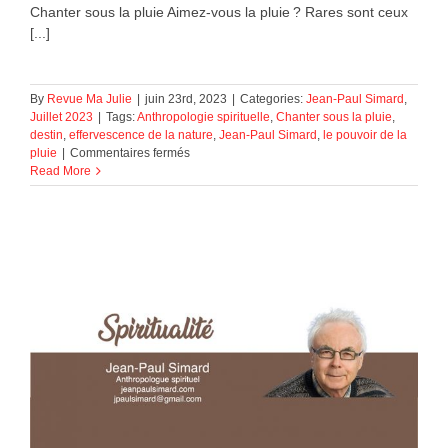
Chanter sous la pluie Aimez-vous la pluie ? Rares sont ceux
[...]
By
Revue Ma Julie
|
juin 23rd, 2023
|
Categories:
Jean-Paul Simard
,
Juillet 2023
|
Tags:
Anthropologie spirituelle
,
Chanter sous la pluie
,
destin
,
effervescence de la nature
,
Jean-Paul Simard
,
le pouvoir de la
sur
pluie
|
Commentaires fermés
Chanter
Read More
sous
la
pluie