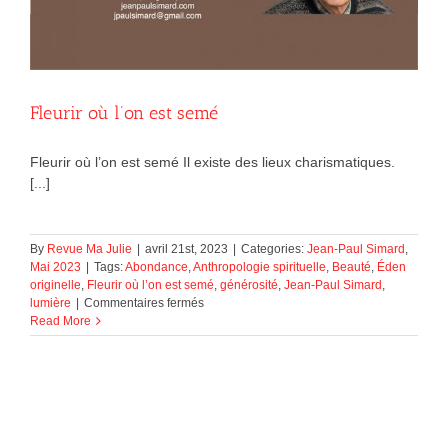
Fleurir où l’on est semé
Fleurir où l’on est semé Il existe des lieux charismatiques.
[...]
By
Revue Ma Julie
|
avril 21st, 2023
|
Categories:
Jean-Paul Simard
,
Mai 2023
|
Tags:
Abondance
,
Anthropologie spirituelle
,
Beauté
,
Éden
originelle
,
Fleurir où l’on est semé
,
générosité
,
Jean-Paul Simard
,
sur
lumière
|
Commentaires fermés
Fleurir
Read More
où
l’on
est
semé