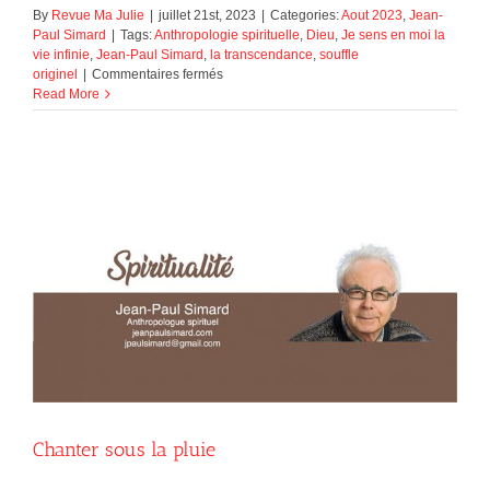
By
Revue Ma Julie
|
juillet 21st, 2023
|
Categories:
Aout 2023
,
Jean-
Paul Simard
|
Tags:
Anthropologie spirituelle
,
Dieu
,
Je sens en moi la
vie infinie
,
Jean-Paul Simard
,
la transcendance
,
souffle
sur
originel
|
Commentaires fermés
Je
Read More
sens
en
moi
la
vie
infinie
!
Chanter sous la pluie