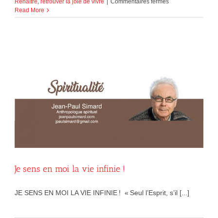
sur
Renaître
,
retrouver la joie de vivre
|
Commentaires fermés
Renaître,
Read More
le
plus
grand
don
après
la
vie
Je sens en moi la vie infinie !
JE SENS EN MOI LA VIE INFINIE ! « Seul l’Esprit, s’il [...]