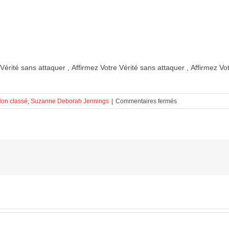
 Vérité sans attaquer , Affirmez Votre Vérité sans attaquer , Affirmez Vo
sur
on classé
,
Suzanne Deborah Jennings
|
Commentaires fermés
Affirmez
Votre
Vérité
sans
attaquer !