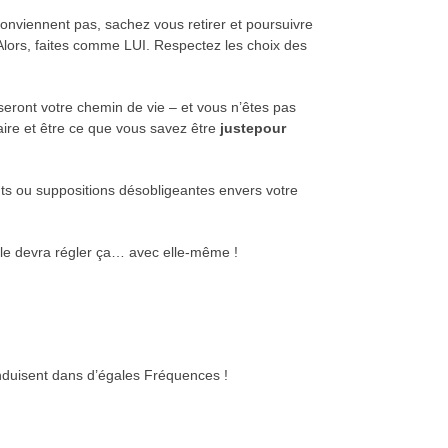
conviennent pas, sachez vous retirer et poursuivre
 Alors, faites comme LUI. Respectez les choix des
iseront votre chemin de vie – et vous n’êtes pas
aire et être ce que vous savez être
juste
pour
nts ou suppositions désobligeantes envers votre
elle devra régler ça… avec elle-même !
onduisent dans d’égales Fréquences !