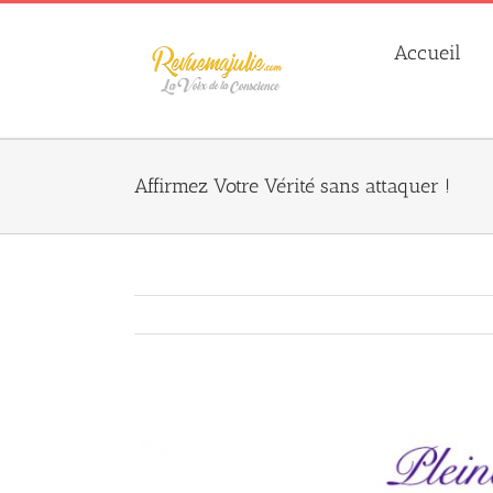
Skip
to
Accueil
content
Affirmez Votre Vérité sans attaquer !
Agrandir
l&apos;image