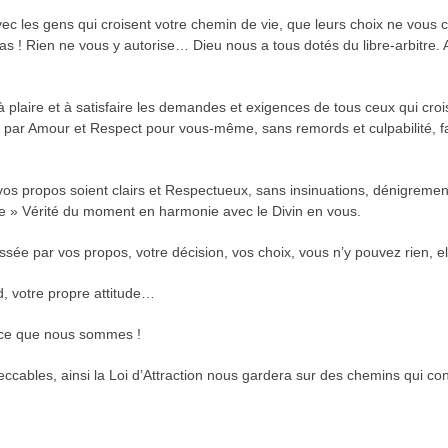
vec les gens qui croisent votre chemin de vie, que leurs choix ne vous 
as ! Rien ne vous y autorise… Dieu nous a tous dotés du libre-arbitre.
à plaire et à satisfaire les demandes et exigences de tous ceux qui cro
z, par Amour et Respect pour vous-même, sans remords et culpabilité, f
e vos propos soient clairs et Respectueux, sans insinuations, dénigreme
tre » Vérité du moment en harmonie avec le Divin en vous.
ssée par vos propos, votre décision, vos choix, vous n’y pouvez rien, 
d, votre propre attitude…
t ce que nous sommes !
cables, ainsi la Loi d’Attraction nous gardera sur des chemins qui c