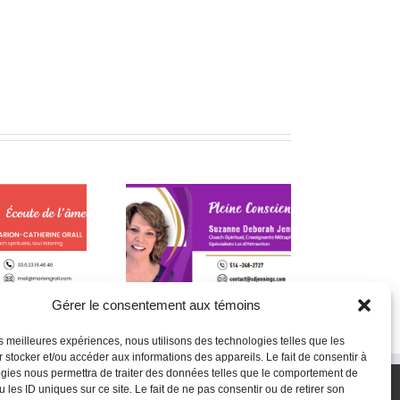
ser Aller : La Sagesse
Q
La L-théanine contre le
des Relations
s
stress
Authentiques
Gérer le consentement aux témoins
les meilleures expériences, nous utilisons des technologies telles que les
 stocker et/ou accéder aux informations des appareils. Le fait de consentir à
gies nous permettra de traiter des données telles que le comportement de
 les ID uniques sur ce site. Le fait de ne pas consentir ou de retirer son