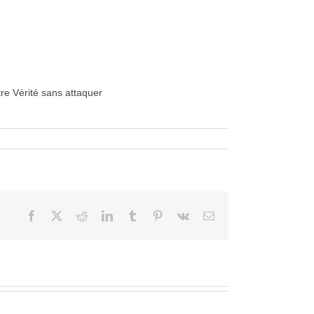
tre Vérité sans attaquer
Facebook
X
Reddit
LinkedIn
Tumblr
Pinterest
Vk
Courriel