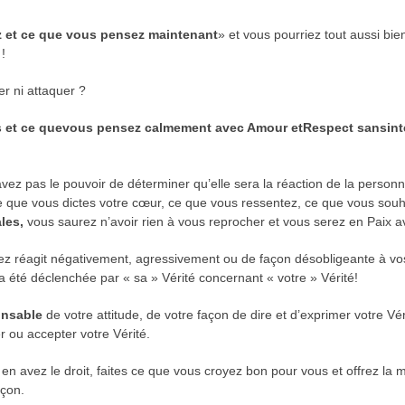
 et ce que vous pensez maintenant
» et vous pourriez tout aussi bi
!
er ni attaquer ?
s et ce que
vous pensez calmement avec Amour et
Respect sans
in
avez pas le pouvoir de déterminer qu’elle sera la réaction de la person
que vous dictes votre cœur, ce que vous ressentez, ce que vous souhai
les,
vous saurez n’avoir rien à vous reprocher et vous serez en Paix 
z réagit négativement, agressivement ou de façon désobligeante à vos
ura été déclenchée par « sa » Vérité concernant « votre » Vérité!
onsable
de votre attitude, de votre façon de dire et d’exprimer votre V
 ou accepter votre Vérité.
en avez le droit, faites ce que vous croyez bon pour vous et offrez la 
açon.