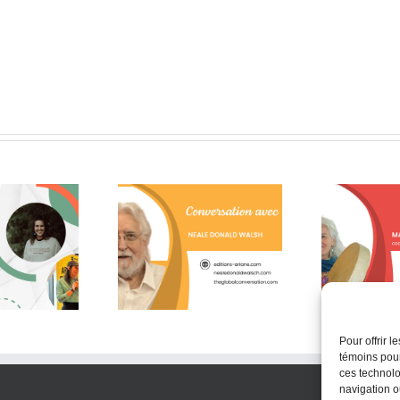
Lais
lques citations de
Un moment de pure
le Donald Walsch
gratitude!
Pour offrir 
témoins pour
ces technolo
navigation ou