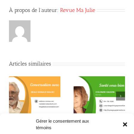
À propos de l’auteur:
Revue Ma Julie
Articles similaires
Quand la conscience
e
La L-théanine contre le
fait son chemin jusque
h
stress
dans l’assiette !
Gérer le consentement aux
témoins