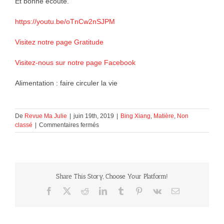
Et bonne écoute.
https://youtu.be/oTnCw2nSJPM
Visitez notre page Gratitude
Visitez-nous sur notre page Facebook
Alimentation : faire circuler la vie
De
Revue Ma Julie
|
juin 19th, 2019
|
Bing Xiang
,
Matière
,
Non
sur
classé
|
Commentaires fermés
Alimentation :
faire
circuler
la
vie
Share This Story, Choose Your Platform!
Facebook
X
Reddit
LinkedIn
Tumblr
Pinterest
Vk
Courriel