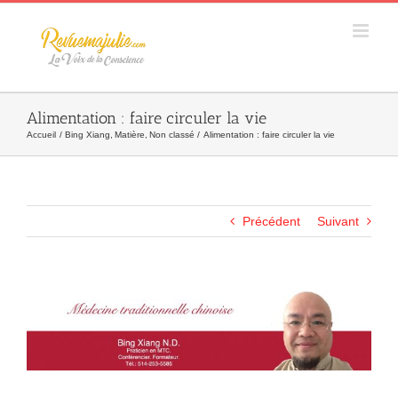
Skip
to
content
Alimentation : faire circuler la vie
Accueil
Bing Xiang
Matière
Non classé
Alimentation : faire circuler la vie
Précédent
Suivant
Agrandir
l&apos;image