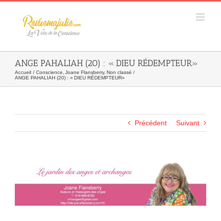
Skip
to
content
ANGE PAHALIAH (20) : « DIEU RÉDEMPTEUR»
Accueil
Conscience
Joane Flansberry
Non classé
ANGE PAHALIAH (20) : « DIEU RÉDEMPTEUR»
Précédent
Suivant
Agrandir
l&apos;image