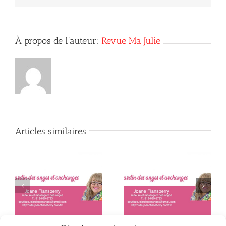
À propos de l’auteur:
Revue Ma Julie
Articles similaires
e
Horoscope angélique
Horoscope angélique
mensuelle
mensuelle