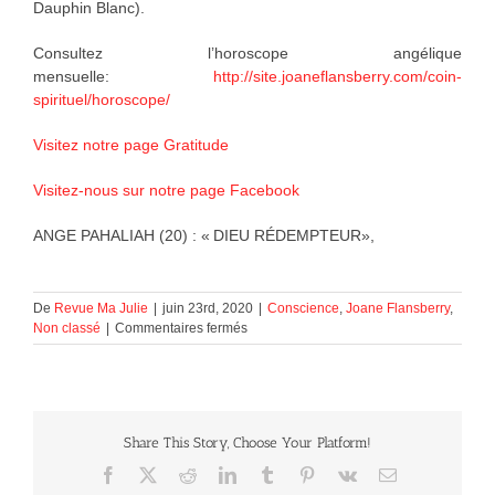
Dauphin Blanc).
Consultez l’horoscope angélique
mensuelle:
http://site.joaneflansberry.com/coin-
spirituel/horoscope/
Visitez notre page Gratitude
Visitez-nous sur notre page Facebook
ANGE PAHALIAH (20) : « DIEU RÉDEMPTEUR»,
De
Revue Ma Julie
|
juin 23rd, 2020
|
Conscience
,
Joane Flansberry
,
sur
Non classé
|
Commentaires fermés
ANGE
PAHALIAH
(20)
:
«
Share This Story, Choose Your Platform!
DIEU
RÉDEMPTEUR»
Facebook
X
Reddit
LinkedIn
Tumblr
Pinterest
Vk
Courriel