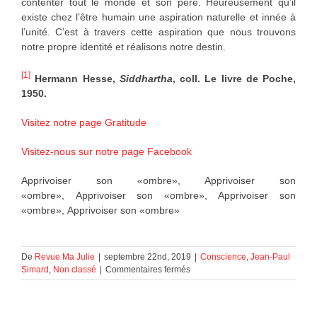
contenter tout le monde et son père. Heureusement qu’il
existe chez l’être humain une aspiration naturelle et innée à
l’unité. C’est à travers cette aspiration que nous trouvons
notre propre identité et réalisons notre destin.
[1]
Hermann Hesse,
Siddhartha
, coll. Le livre de Poche,
1950.
Visitez notre page Gratitude
Visitez-nous sur notre page Facebook
Apprivoiser son «ombre», Apprivoiser son
«ombre», Apprivoiser son «ombre», Apprivoiser son
«ombre», Apprivoiser son «ombre»
De
Revue Ma Julie
|
septembre 22nd, 2019
|
Conscience
,
Jean-Paul
sur
Simard
,
Non classé
|
Commentaires fermés
Apprivoiser
son
«ombre»