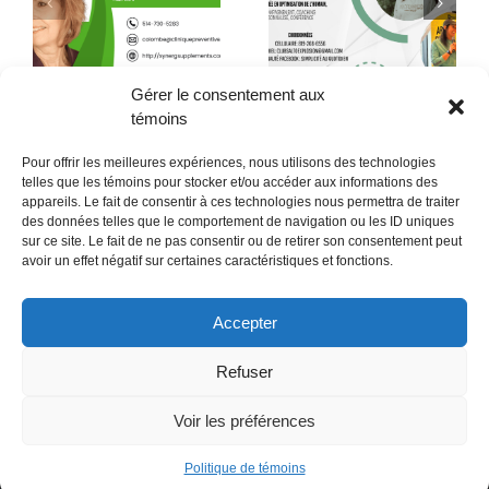
Quand la conscience
le
Quelques citations de
fait son chemin jusque
Neale Donald Walsch
dans l’assiette !
Gérer le consentement aux
témoins
Pour offrir les meilleures expériences, nous utilisons des technologies
telles que les témoins pour stocker et/ou accéder aux informations des
appareils. Le fait de consentir à ces technologies nous permettra de traiter
des données telles que le comportement de navigation ou les ID uniques
sur ce site. Le fait de ne pas consentir ou de retirer son consentement peut
POLITIQUE CONFIDENTIALITÉES
avoir un effet négatif sur certaines caractéristiques et fonctions.
Politique de témoins (CA)
Accepter
Refuser
Voir les préférences
Politique de témoins
Copyright 2018- Revue Ma Julie | Tout droit Réservé | Copyright @