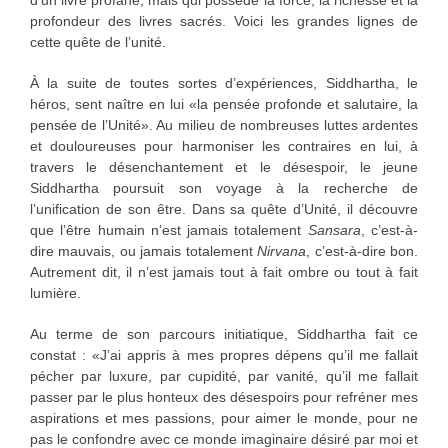
d’un livre profane, mais qui possède la force, la richesse et la
profondeur des livres sacrés. Voici les grandes lignes de
cette quête de l’unité.
À la suite de toutes sortes d’expériences, Siddhartha, le
héros, sent naître en lui «la pensée profonde et salutaire, la
pensée de l’Unité». Au milieu de nombreuses luttes ardentes
et douloureuses pour harmoniser les contraires en lui, à
travers le désenchantement et le désespoir, le jeune
Siddhartha poursuit son voyage à la recherche de
l’unification de son être. Dans sa quête d’Unité, il découvre
que l’être humain n’est jamais totalement
Sansara
, c’est-à-
dire mauvais, ou jamais totalement
Nirvana
, c’est-à-dire bon.
Autrement dit, il n’est jamais tout à fait ombre ou tout à fait
lumière.
Au terme de son parcours initiatique, Siddhartha fait ce
constat : «J’ai appris à mes propres dépens qu’il me fallait
pécher par luxure, par cupidité, par vanité, qu’il me fallait
passer par le plus honteux des désespoirs pour refréner mes
aspirations et mes passions, pour aimer le monde, pour ne
pas le confondre avec ce monde imaginaire désiré par moi et