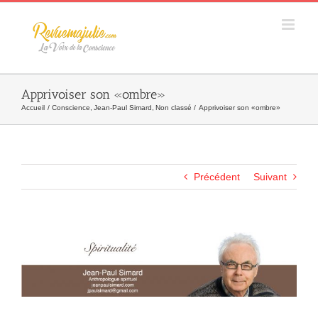
Skip
to
content
Apprivoiser son «ombre»
Accueil
Conscience
Jean-Paul Simard
Non classé
Apprivoiser son «ombre»
Précédent
Suivant
Agrandir
l&apos;image