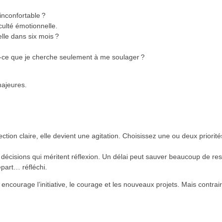
inconfortable ?
culté émotionnelle.
lle dans six mois ?
t-ce que je cherche seulement à me soulager ?
majeures.
ection claire, elle devient une agitation. Choisissez une ou deux priorit
s décisions qui méritent réflexion. Un délai peut sauver beaucoup de re
part… réfléchi.
encourage l’initiative, le courage et les nouveaux projets. Mais contrai