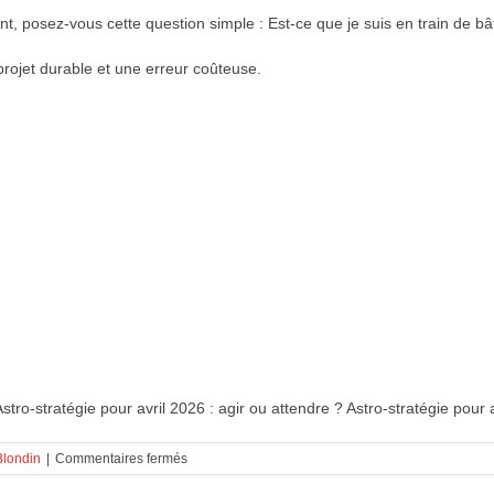
t, posez-vous cette question simple : Est-ce que je suis en train de bâ
projet durable et une erreur coûteuse.
Astro-stratégie pour avril 2026 : agir ou attendre ? Astro-stratégie pour 
sur
londin
|
Commentaires fermés
Astro-