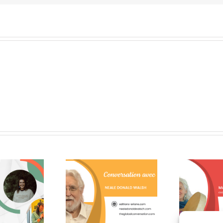
lques citations de
Un moment de pure
Le
le Donald Walsch
gratitude!