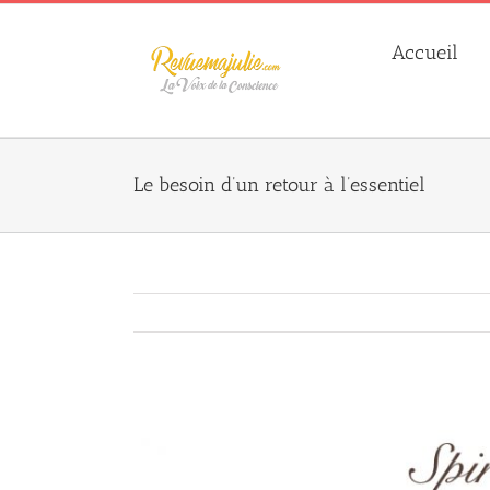
Skip
to
Accueil
content
Le besoin d’un retour à l’essentiel
Agrandir
l&apos;image