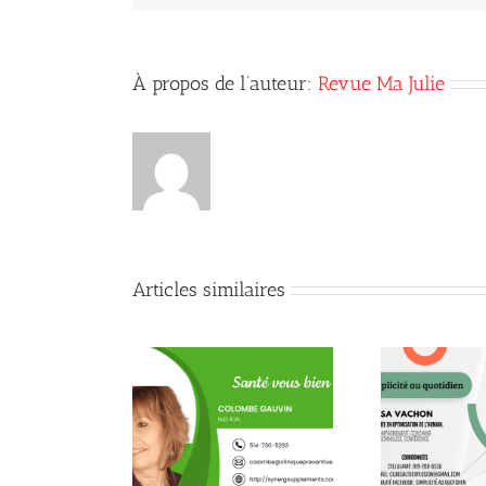
À propos de l’auteur:
Revue Ma Julie
Articles similaires
Quand la conscience fait
héanine contre le
Que
son chemin jusque dans
stress
Nea
l’assiette !