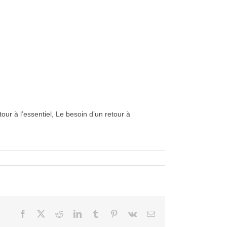
tour à l’essentiel, Le besoin d’un retour à
Facebook
X
Reddit
LinkedIn
Tumblr
Pinterest
Vk
Courriel