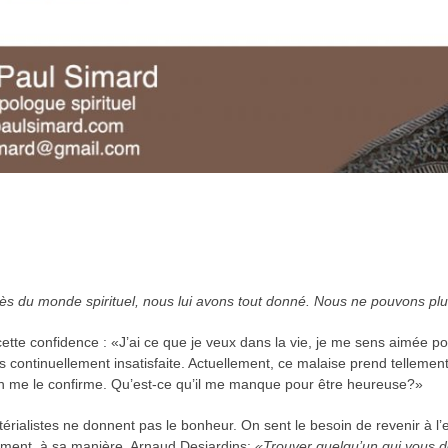
du monde spirituel, nous lui avons tout donné. Nous ne pouvons plus 
te confidence : «J’ai ce que je veux dans la vie, je me sens aimée pour 
uis continuellement insatisfaite. Actuellement, ce malaise prend tellement
 me le confirme. Qu’est-ce qu’il me manque pour être heureuse?»
térialistes ne donnent pas le bonheur. On sent le besoin de revenir à l’
nement, à sa manière, Arnaud Desjardins:
«Trouver quelqu’un qui vous don