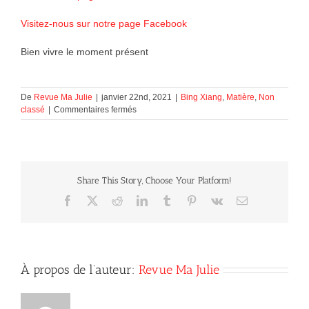
Visitez-nous sur notre page Facebook
Bien vivre le moment présent
De
Revue Ma Julie
|
janvier 22nd, 2021
|
Bing Xiang
,
Matière
,
Non
sur
classé
|
Commentaires fermés
Bien
vivre
le
moment
présent
Share This Story, Choose Your Platform!
Facebook
X
Reddit
LinkedIn
Tumblr
Pinterest
Vk
Courriel
À propos de l’auteur:
Revue Ma Julie