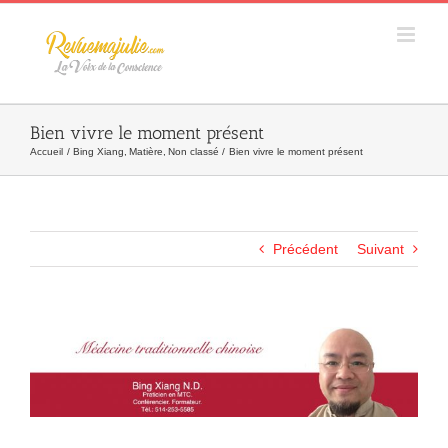
Skip
to
content
Bien vivre le moment présent
Accueil
Bing Xiang
Matière
Non classé
Bien vivre le moment présent
Précédent
Suivant
Agrandir
l&apos;image