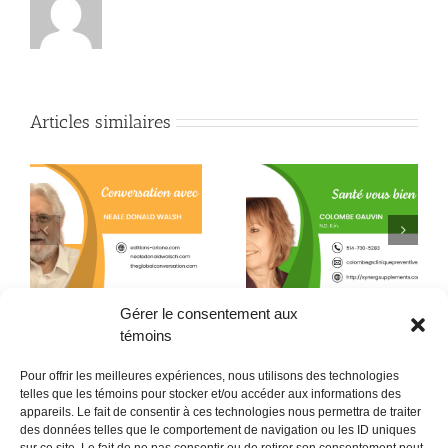
Articles similaires
Quand la conscience
e
La L-théanine contre le
fait son chemin jusque
h
stress
dans l’assiette !
Gérer le consentement aux
témoins
Pour offrir les meilleures expériences, nous utilisons des technologies
telles que les témoins pour stocker et/ou accéder aux informations des
appareils. Le fait de consentir à ces technologies nous permettra de traiter
des données telles que le comportement de navigation ou les ID uniques