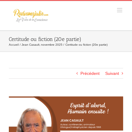
Skip
to
content
Certitude ou fiction (20e partie)
Accueil
Jean Casault
novembre 2025
Certitude ou fiction (20e partie)
Précédent
Suivant
Agrandir
l&apos;image