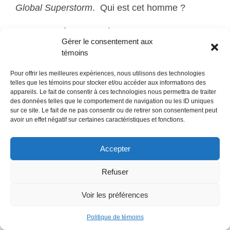
Global Superstorm
. Qui est cet homme ?
WS : Le Maître des Clés (30), qui est-il ? C’est
Gérer le consentement aux
une bonne question.
témoins
K : Selon vous, une catastrophe climatique ne
Pour offrir les meilleures expériences, nous utilisons des technologies
peut être évitée. Quels sont les défis auxquels
telles que les témoins pour stocker et/ou accéder aux informations des
appareils. Le fait de consentir à ces technologies nous permettra de traiter
nous devrons faire face ?
des données telles que le comportement de navigation ou les ID uniques
sur ce site. Le fait de ne pas consentir ou de retirer son consentement peut
avoir un effet négatif sur certaines caractéristiques et fonctions.
WS : L’effondrement de la sphère écologique au
plus profond de ses fondements est inévitable.
Accepter
Est-ce que ce sera un retour à l’ère glaciaire ou
encore quelque chose d’autre ? Il n’y a aucun
Refuser
moyen d’en être certain, mais le
superstorm
est
un scénario tout à fait valable. De toute façon,
Voir les préférences
qu’importe ce qui arrivera, d’une façon ou d’une
Politique de témoins
autre, l’espèce humaine expérimentera un retour