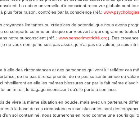
nscient. La notion universelle d’inconscient recouvre globalement tous
à plus forte raison, contrôlés par la conscience (réf.:
www.psychologie
des croyances limitantes ou créatrices de potentiel que nous avons pro
au se comporte comme un disque dur « ouvert » qui engramme toutes le
ans notre subconscient (réf. :
www.sensorimotricité.org
)
. Des croyance
 je ne vaux rien, je ne suis pas assez, je n’ai pas de valeur, je suis in
a à elle des circonstances et des personnes qui vont lui refléter ces mê
tance, de ne pas être sa priorité, de ne pas se sentir aimée ou valorisée
i réveilleront en elle les mêmes blessures car par le fait même d’avoir d
tel un miroir, le bagage inconscient qu’elle porte à son insu.
ois de vivre la même situation en boucle, mais avec un partenaire diff
cines à la base de ces circonstances insatisfaisantes sont des croyances 
s d’un sol contaminé, nous tournerons en rond comme une souris qui to