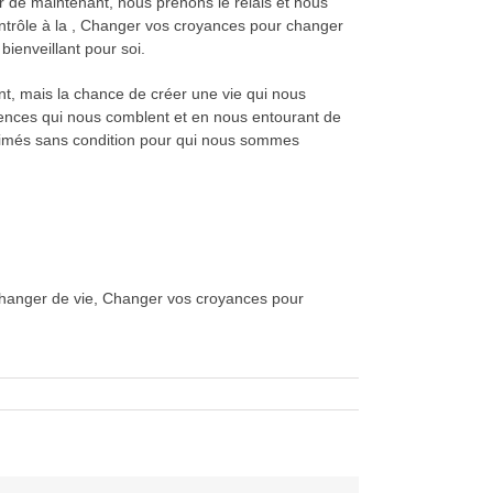
r de maintenant, nous prenons le relais et nous
contrôle à la , Changer vos croyances pour changer
ienveillant pour soi.
ant, mais la chance de créer une vie qui nous
iences qui nous comblent et en nous entourant de
re aimés sans condition pour qui nous sommes
hanger de vie, Changer vos croyances pour