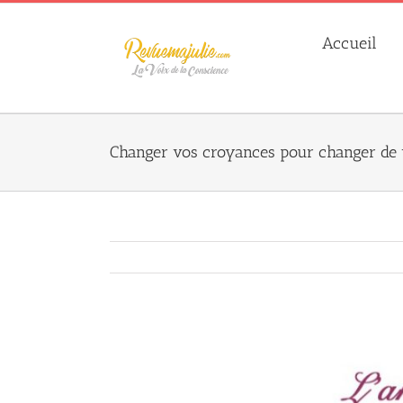
Skip
to
Accueil
content
Changer vos croyances pour changer de 
Agrandir
l&apos;image