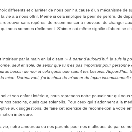
 choix différents et d’arrêter de nous punir à cause d’un mécanisme de 
e la vie a à nous offrir. Même si cela implique la peur de perdre, de dép
us retrouver sans repères, de recommencer à nouveau, de changer aux 
in qui nous sommes réellement. S’aimer soi-même signifie d’abord se cho
 intérieur par la main en lui disant :«
à partir d’aujourd’hui, je suis là 
donné, seul et isolé, de sentir que tu n’es pas important pour personne o
auras besoin de moi et cela quels que soient tes besoins. Aujourd’hui, 
du mien. Dorénavant, j’ai le choix de m’aimer de façon inconditionnelle
soi et son enfant intérieur, nous reprenons notre pouvoir sur qui no
re nos besoins, quels que soient-ils. Pour ceux qui s’adonnent à la médi
tive aux suggestions, de faire cet exercice de reconnexion à votre enfa
rmation intérieure.
a vie, notre amoureux ou nos parents pour nos malheurs, de par ce nou