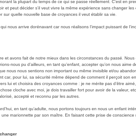
gnorant la plupart du temps de ce qui se passe réellement. C’est en pr
oir et peut décider s’il veut vivre la même expérience sans changer les
 sur quelle nouvelle base de croyances il veut établir sa vie.
 qui nous arrive dorénavant car nous réalisons l’impact puissant de l’i
ivre et avons fait de notre mieux dans les circonstances du passé. Nou
rions-nous pu d’ailleurs, en tant qu’enfant, accepter qu’on nous aime 
 que nous nous sentions non important ou même invisible et/ou abandon
nt car, pour lui, sa sécurité même dépend de comment il perçoit son 
ers lui et choisira des croyances comme : je ne mérite pas d’être aimé, 
ose cloche avec moi, je dois travailler fort pour avoir de la valeur, etc
orisé, accepté et reconnu par les autres.
urd’hui, en tant qu’adulte, nous portons toujours en nous un enfant in
ne marionnette par son maître. En faisant cette prise de conscience ma
 changer