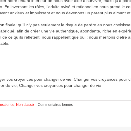
 notre enfant intérieur de nous avoir aidé à survivre, mais qu’à parti
 En inversant les rôles, l’adulte avisé et rationnel en nous prend le 
ouvent anxieux et impuissant et nous devenons un parent plus aimant et b
on finale: qu’il n’y pas seulement le risque de perdre en nous choisiss
briqué, afin de créer une vie authentique, abondante, riche en expér
ir de ce qu’ils reflètent, nous rappellent que oui : nous méritons d’êt
çable.
er vos croyances pour changer de vie, Changer vos croyances pour c
er de vie, Changer vos croyances pour changer de vie
sur
nscience
,
Non classé
|
Commentaires fermés
Changer
vos
croyances
pour
changer