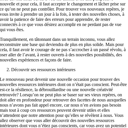
nouvelle et pour cela, il faut accepter le changement et lâcher prise sur
ce qu’on ne peut pas contrôler. Pour trouver vos nouveaux repères, je
vous invite à prendre un jour à la fois, à tester des nouvelles choses, à
avoir la patience de faire des erreurs pour apprendre, de rester
connectés à ce que vous désirez accomplir en ne perdant pas de vue
qui vous êtes.
Tranquillement, en tâtonnant dans un terrain inconnu, vous allez
reconstruire une base qui deviendra de plus en plus solide. Mais pour
cela, il faut avoir le courage de ne pas s’accrocher à un passé révolu, à
oser aller de l’avant, à rester ouverts à des nouvelles possibilités, des
nouvelles expériences et façons de faire.
Découvrir ses ressources intérieures
Le renouveau peut devenir une nouvelle occasion pour trouver des
nouvelles ressources intérieures dont on n’était pas conscient. Peut-être
est-ce la résilience, la débrouillardise ou une nouvelle créativité
retrouvée? Lorsqu’on ne peut plus se baser sur ses vieux repères, on
doit aller en profondeur pour retrouver des facettes de nous auxquelles
nous n’avons pas fait appel encore, car nous n’en avions pas besoin
mais tout à coup ces ressources peuvent devenir utiles et elles
n’attendent que notre attention pour qu’elles se révèlent à nous. Vous
allez observer que vous aller découvrir des nouvelles ressources
intérieures dont vous n’étiez pas conscients, car vous avez un potentiel