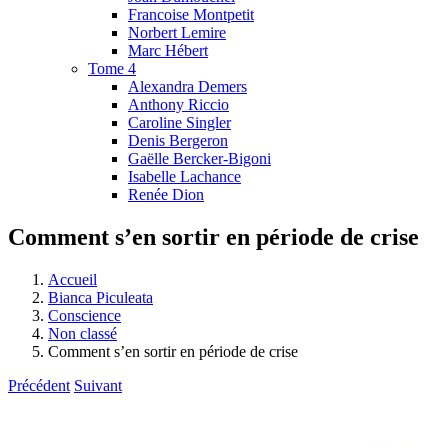
Francoise Montpetit
Norbert Lemire
Marc Hébert
Tome 4
Alexandra Demers
Anthony Riccio
Caroline Singler
Denis Bergeron
Gaëlle Bercker-Bigoni
Isabelle Lachance
Renée Dion
Comment s’en sortir en période de crise
Accueil
Bianca Piculeata
Conscience
Non classé
Comment s’en sortir en période de crise
Précédent
Suivant
Agrandir
l&apos;image