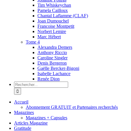
Tim Whiskeychan
Pamela Cailloux
Chantal Laflamme (CLAF)
Joan Dumouchel
Francoise Montpetit
Norbert Lemire
Marc Hébert
Tome 4
Alexandra Demers
Anthony Riccio
Caroline Singler
Denis Bergeron
Gaëlle Bercker-Bigoni
Isabelle Lachance
Renée Dion
Recherche
sur
le
site
Accueil
:
Abonnement GRATUIT et Partenaires recherchés
Magazines
Magazines + Capsules
Articles Magazine
Gratitude