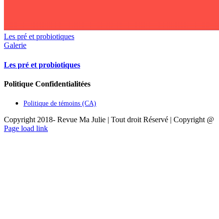
Les pré et probiotiques
Galerie
Les pré et probiotiques
Politique Confidentialitées
Politique de témoins (CA)
Copyright 2018- Revue Ma Julie | Tout droit Réservé | Copyright @
Page load link
Aller
en
haut
de
la
page