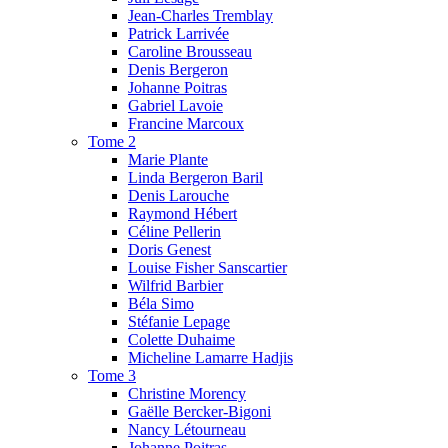
Jean-Charles Tremblay
Patrick Larrivée
Caroline Brousseau
Denis Bergeron
Johanne Poitras
Gabriel Lavoie
Francine Marcoux
Tome 2
Marie Plante
Linda Bergeron Baril
Denis Larouche
Raymond Hébert
Céline Pellerin
Doris Genest
Louise Fisher Sanscartier
Wilfrid Barbier
Béla Simo
Stéfanie Lepage
Colette Duhaime
Micheline Lamarre Hadjis
Tome 3
Christine Morency
Gaëlle Bercker-Bigoni
Nancy Létourneau
Johanne Poitras