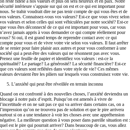
on reste fidèle à nos valeurs et plus on sera heureux et en paix. Notre
sécurité intérieure s’appuie sur qui on est et ce qui est important pour
nous. Se trahir voudrait dire ne pas tenir compte de qui vous êtes et de
vos valeurs. Connaissez-vous vos valeurs? Est-ce que vous vivez selon
vos valeurs et selon celles qui sont véhiculées par notre société? Est-ce
que vous êtes déconnecté de ce qui est important pour vous, car vous
n’avez jamais appris à vous demander ce qui compte réellement pour
vous? Si oui, il est grand temps de reprendre contact avec ce qui
compte pour vous et de vivre votre vie selon vos valeurs. Il faut arrêter
de se renier pour faire plaisir aux autres et pour vous conformer à une
société qui a peut-être des valeurs qui ne résonnent pas avec vous.
Prenez une feuille de papier et identifiez vos valeurs : est-ce la
spiritualité? Le partage? La générosité? La sécurité financière? Est-ce
que ces valeurs sont reflétées dans votre style de vie? Ces mêmes
valeurs devraient être les piliers sur lesquels vous construisez votre vie.
L’anxiété qui peut être réveillée en terrain inconnu
Quand on est confronté à des nouvelles choses, l’anxiété deviendra un
blocage à notre paix d’esprit. Puisqu’on est amenés à vivre de
l’incertitude et on ne sait pas ce qui va arriver dans certains cas, on a
l’impression qu’on ne trouvera pas de solution et que le pire arrivera
surtout si on a une tendance à voir les choses avec une appréhension
négative. La meilleure question à vous poser dans pareille situation est 
quel est le pire qui pourrait arriver? Dans beaucoup de cas, vous allez