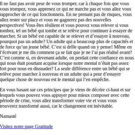
Il ne faut pas avoir peur de vous tromper, car à chaque fois que vous
vous trompez, vous apprenez ce qui ne marche pas et vous allez vous
rapprocher de ce qui fonctionnera. En ne prenant pas de risques, vous
allez rester sur place et vous ne gagnerez pas des nouvelles
perspectives! Vous êtes résilient et vous pouvez vous relever si vous
tombez, tel un bébé qui tombe et se relève pour continuer à essayer de
marcher. Si un bébé est capable de se relever et d’essayer à nouveau,
pourquoi pas un adulte? Un adulte qui a beaucoup plus de capacités et
de force qu’un jeune bébé. C’est si drôle quand on y pense! Même en
l’écrivant je me dis comment ça se fait que je ne l’ai pas réalisé avant?
C’est comme si, en devenant adulte, on perdait cette confiance en nous
qui nous était pourtant acquise lorsque notre mental n’était pas assez
fort pour nous en dissuader? La seule différence entre un bébé qui se
relève pour marcher à nouveau et un adulte qui a peur d’essayer
quelque chose de nouveau est le mental qui l’en empêche.
En vous basant sur ces principes que je viens de décrire ci-haut et sur
lesquels vous pouvez vous appuyer pour mieux composer avec cette
période de crise, vous allez transformer votre vie et vous vous
trouverez transformé aussi, car le changement est inévitable.
Namasté
Visitez notre page Gratitude