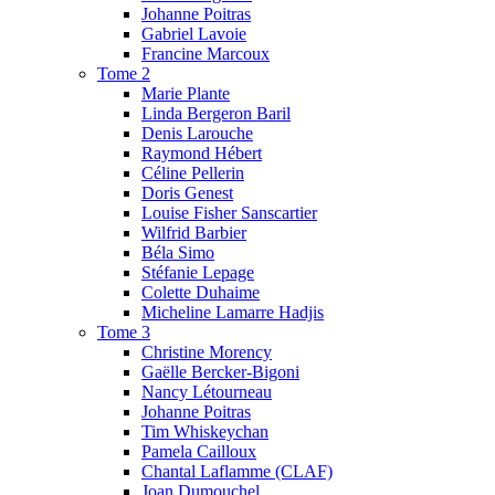
Johanne Poitras
Gabriel Lavoie
Francine Marcoux
Tome 2
Marie Plante
Linda Bergeron Baril
Denis Larouche
Raymond Hébert
Céline Pellerin
Doris Genest
Louise Fisher Sanscartier
Wilfrid Barbier
Béla Simo
Stéfanie Lepage
Colette Duhaime
Micheline Lamarre Hadjis
Tome 3
Christine Morency
Gaëlle Bercker-Bigoni
Nancy Létourneau
Johanne Poitras
Tim Whiskeychan
Pamela Cailloux
Chantal Laflamme (CLAF)
Joan Dumouchel