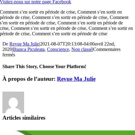
Visitez-nous sur notre page Facebook
Comment s’en sortir en période de crise, Comment s’en sortir en
période de crise, Comment s’en sortir en période de crise, Comment
s’en sortir en période de crise, Comment s’en sortir en période de
crise, Comment s’en sortir en période de crise, Comment s’en sortir en
période de crise, Comment s’en sortir en période de crise
De
Revue Ma Julie
|
2021-08-07T20:13:08-04:00
avril 22nd,
2020
|
Bianca Piculeata
,
Conscience
,
Non classé
|
Commentaires
sur
fermés
Comment
s’en
Share This Story, Choose Your Platform!
sortir
en
Facebook
X
Reddit
LinkedIn
Tumblr
Pinterest
Vk
Courriel
À propos de l’auteur:
Revue Ma Julie
période
de
crise
Articles similaires