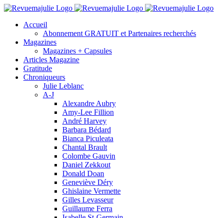
Skip
to
Accueil
content
Abonnement GRATUIT et Partenaires recherchés
Magazines
Magazines + Capsules
Articles Magazine
Gratitude
Chroniqueurs
Julie Leblanc
A-J
Alexandre Aubry
Amy-Lee Fillion
André Harvey
Barbara Bédard
Bianca Piculeata
Chantal Brault
Colombe Gauvin
Daniel Zekkout
Donald Doan
Geneviève Déry
Ghislaine Vermette
Gilles Levasseur
Guillaume Ferra
Isabelle St-Germain