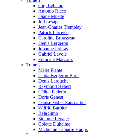
Tome 1
Gigi Leblanc
Antonio Ricco
Diane Milette
Juli Lesage
Jean-Charles Tremblay
Patrick Larrivée
Caroline Brousseau
Denis Bergeron
Johanne Poitras
Gabriel Lavoie
Francine Marcoux
Tome 2
Marie Plante
Linda Bergeron Baril
Denis Larouche
Raymond Hébert
Céline Pellerin
Doris Genest
Louise Fisher Sanscartier
Wilfrid Barbier
Béla Simo
Stéfanie Lepage
Colette Duhaime
Micheline Lamarre Hadjis