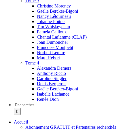
Tome 3
Christine Morency
Gaëlle Bercker-Bigoni
Nancy Létourneau
Johanne Poitras
Tim Whiskeychan
Pamela Cailloux
Chantal Laflamme (CLAF)
Joan Dumouchel
Francoise Montpetit
Norbert Lemire
Marc Hébert
Tome 4
Alexandra Demers
Anthony Riccio
Caroline Singler
Denis Bergeron
Gaëlle Bercker-Bigoni
Isabelle Lachance
Renée Dion
Recherche
sur
le
site
Accueil
:
Abonnement GRATUIT et Partenaires recherchés