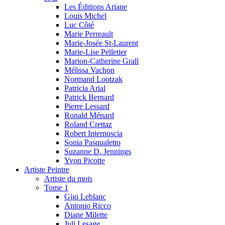
Les Éditions Ariane
Louis Michel
Luc Côté
Marie Perreault
Marie-Josée St-Laurent
Marie-Lise Pelletier
Marion-Catherine Grall
Mélissa Vachon
Normand Lootzak
Patricia Arial
Patrick Bernard
Pierre Lessard
Ronald Ménard
Roland Crettaz
Robert Internoscia
Sonia Pasqualetto
Suzanne D. Jennings
Yvon Picotte
Artiste Peintre
Artiste du mois
Tome 1
Gigi Leblanc
Antonio Ricco
Diane Milette
Juli Lesage