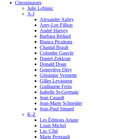
Chroniqueurs
Julie Leblanc
A-J
Alexandre Aubry
Amy-Lee Fillion
André Harvey
Barbara Bédard
Bianca Piculeata
Chantal Brault
Colombe Gauvin
Daniel Zekkout
Donald Doan
Geneviève Déry
Ghislaine Vermette
Gilles Levasseur
Guillaume Ferra
Isabelle St-Germain
Jean Casault
Jean-Marie Schneider
Jean-Paul Simard
K-Z
Les Éditions Ariane
Louis Michel
Luc Côté
Marie Perreault