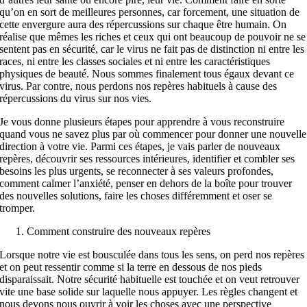
qu’on en sort de meilleures personnes, car forcement, une situation de
cette envergure aura des répercussions sur chaque être humain. On
réalise que mêmes les riches et ceux qui ont beaucoup de pouvoir ne se
sentent pas en sécurité, car le virus ne fait pas de distinction ni entre les
races, ni entre les classes sociales et ni entre les caractéristiques
physiques de beauté. Nous sommes finalement tous égaux devant ce
virus. Par contre, nous perdons nos repères habituels à cause des
répercussions du virus sur nos vies.
Je vous donne plusieurs étapes pour apprendre à vous reconstruire
quand vous ne savez plus par où commencer pour donner une nouvelle
direction à votre vie. Parmi ces étapes, je vais parler de nouveaux
repères, découvrir ses ressources intérieures, identifier et combler ses
besoins les plus urgents, se reconnecter à ses valeurs profondes,
comment calmer l’anxiété, penser en dehors de la boîte pour trouver
des nouvelles solutions, faire les choses différemment et oser se
tromper.
Comment construire des nouveaux repères
Lorsque notre vie est bousculée dans tous les sens, on perd nos repères
et on peut ressentir comme si la terre en dessous de nos pieds
disparaissait. Notre sécurité habituelle est touchée et on veut retrouver
vite une base solide sur laquelle nous appuyer. Les règles changent et
nous devons nous ouvrir à voir les choses avec une perspective