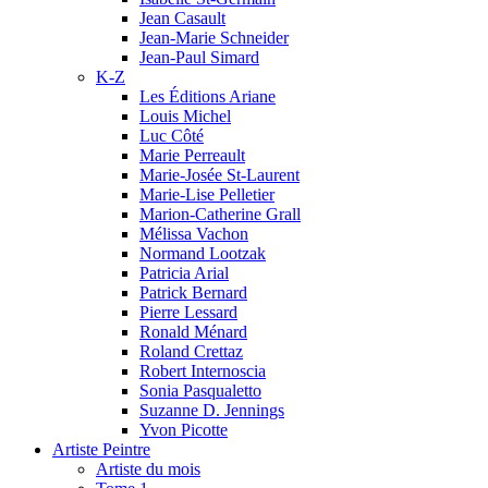
Jean Casault
Jean-Marie Schneider
Jean-Paul Simard
K-Z
Les Éditions Ariane
Louis Michel
Luc Côté
Marie Perreault
Marie-Josée St-Laurent
Marie-Lise Pelletier
Marion-Catherine Grall
Mélissa Vachon
Normand Lootzak
Patricia Arial
Patrick Bernard
Pierre Lessard
Ronald Ménard
Roland Crettaz
Robert Internoscia
Sonia Pasqualetto
Suzanne D. Jennings
Yvon Picotte
Artiste Peintre
Artiste du mois