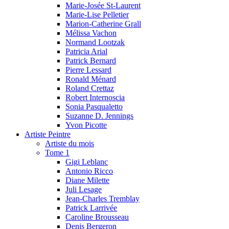
Marie-Josée St-Laurent
Marie-Lise Pelletier
Marion-Catherine Grall
Mélissa Vachon
Normand Lootzak
Patricia Arial
Patrick Bernard
Pierre Lessard
Ronald Ménard
Roland Crettaz
Robert Internoscia
Sonia Pasqualetto
Suzanne D. Jennings
Yvon Picotte
Artiste Peintre
Artiste du mois
Tome 1
Gigi Leblanc
Antonio Ricco
Diane Milette
Juli Lesage
Jean-Charles Tremblay
Patrick Larrivée
Caroline Brousseau
Denis Bergeron