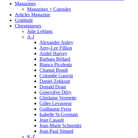
Magazines
Magazines + Capsules
Articles Magazine
Gratitude
Chroniqueurs
Julie Leblanc
A-J
Alexandre Aubry
Amy-Lee Fillion
André Harvey
Barbara Bédard
Bianca Piculeata
Chantal Brault
Colombe Gauvin
Daniel Zekkout
Donald Doan
Geneviève Déry
Ghislaine Vermette
Gilles Levasseur
Guillaume Ferra
Isabelle St-Germain
Jean Casault
Jean-Marie Schneider
Jean-Paul Simard
K-Z