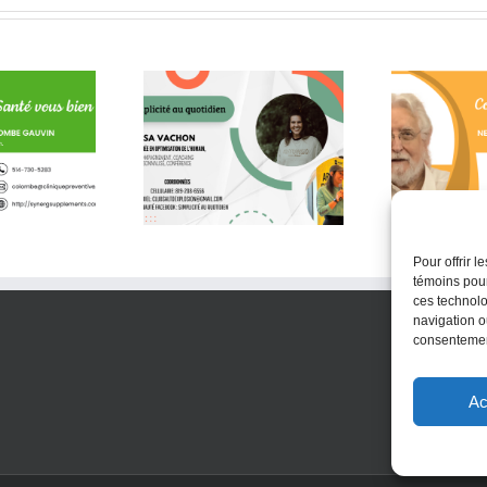
 la conscience fait
Quelques citations de
U
chemin jusque dans
Neale Donald Walsch
l’assiette !
Pour offrir 
témoins pour
ces technolo
navigation ou
consentement
Ac