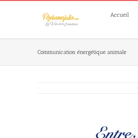
Skip
to
Accueil
content
Communication énergétique animale
Agrandir
l&apos;image