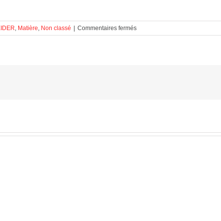
sur
EIDER
,
Matière
,
Non classé
|
Commentaires fermés
Communication
énergétique
animale