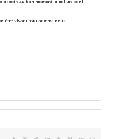
ns besoin au bon moment, c’est un pont
t un être vivant tout comme nous…
Facebook
X
Reddit
LinkedIn
Tumblr
Pinterest
Vk
Courriel