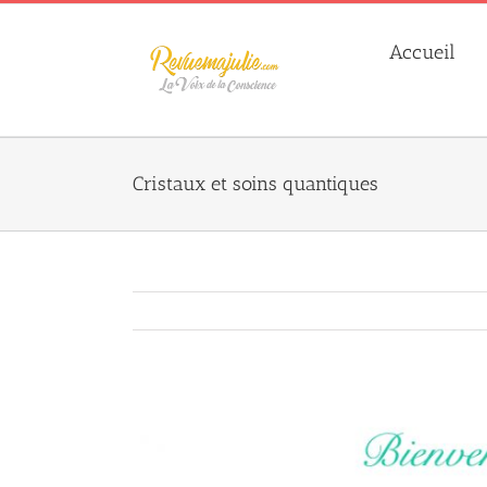
Skip
to
Accueil
content
Cristaux et soins quantiques
Agrandir
l&apos;image