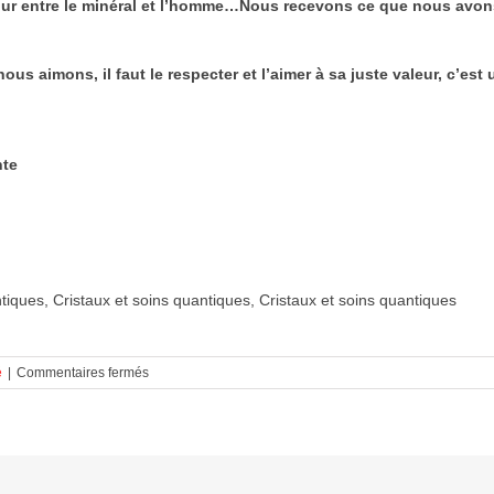
mour entre le minéral et l’homme…Nous recevons ce que nous avo
s aimons, il faut le respecter et l’aimer à sa juste valeur, c’es
nte
ntiques, Cristaux et soins quantiques, Cristaux et soins quantiques
sur
é
|
Commentaires fermés
Cristaux
et
soins
quantiques