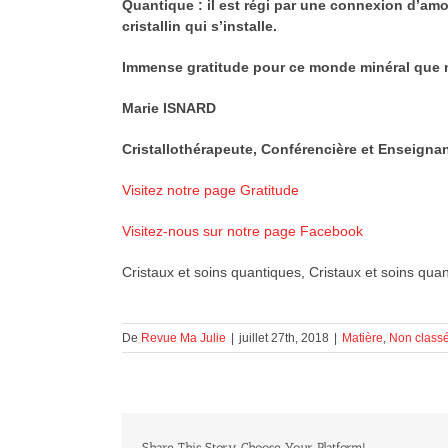
Quantique : il est régi par une connexion d’a
cristallin qui s’installe.
Immense gratitude pour ce monde minéral que nou
Marie ISNARD
Cristallothérapeute, Conférencière et Enseigna
Visitez notre page Gratitude
Visitez-nous sur notre page Facebook
Cristaux et soins quantiques, Cristaux et soins qua
De
Revue Ma Julie
|
juillet 27th, 2018
|
Matière
,
Non class
Share This Story, Choose Your Platform!