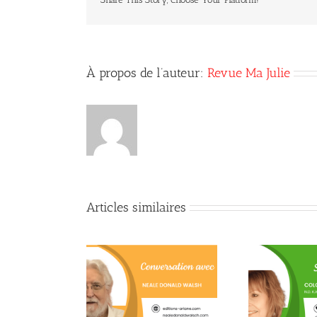
À propos de l’auteur:
Revue Ma Julie
Articles similaires
Quand
ues citations de
La L-théanine contre le
son 
e Donald Walsch
stress