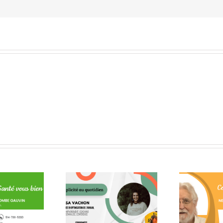
 la conscience fait
Quelques citations de
U
chemin jusque dans
Neale Donald Walsch