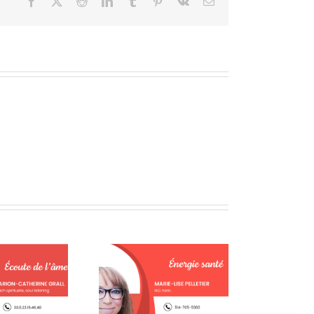
Facebook
X
Reddit
LinkedIn
Tumblr
Pinterest
Vk
Courriel
Le thé : bienfaits,
Considérer la