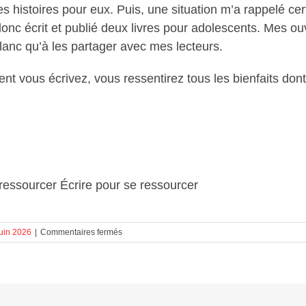
s histoires pour eux. Puis, une situation m’a rappelé cert
nc écrit et publié deux livres pour adolescents. Mes ou
lanc qu’à les partager avec mes lecteurs.
nt vous écrivez, vous ressentirez tous les bienfaits do
 ressourcer Écrire pour se ressourcer
sur
juin 2026
|
Commentaires fermés
Écrire
pour
se
ressourcer