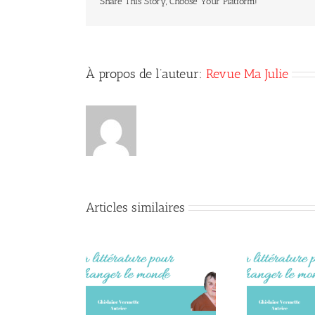
Share This Story, Choose Your Platform!
À propos de l’auteur:
Revue Ma Julie
Articles similaires
onsidérer la
De
Bienfaits de la lecture