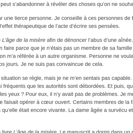
on peut s’abandonner à révéler des choses qu’on ne souha
par une tierce personne. Je conseille à ces personnes de 
l’effet thérapeutique de l’acte d’écrire ses pensées.
e
L’âge de la misère
afin de dénoncer l’abus d’une aînée.
en faire parce que je n’étais pas un membre de sa famille 
s on m’a référée à un autre organisme. Personne ne voula
nos jours. Je ne suis pas convaincue de cela.
la situation se règle, mais je ne m’en sentais pas capabl
i fréquents que les autorités sont débordées. Et puis, qu
 les yeux ? Pour eux, il n’y avait pas de problèmes. Je m
 faisait opérer à cœur ouvert. Certains membres de la fam
s qu’elle était encore vivante. La dame âgée a survécu e
e livre
L’âge de la misère
. Le manuscrit a dormi dans un