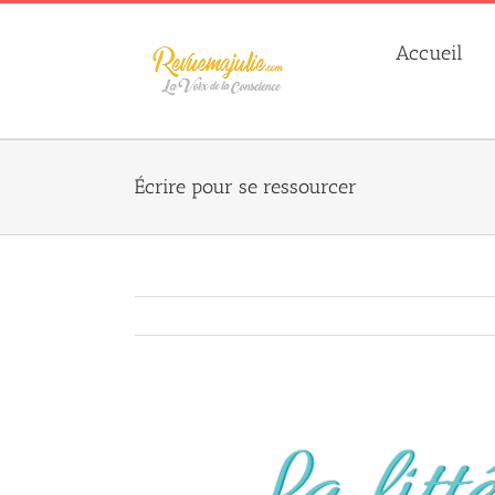
Skip
to
Accueil
content
Écrire pour se ressourcer
Agrandir
l&apos;image