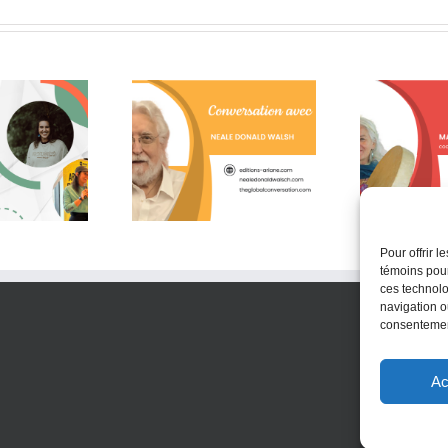
lques citations de
Un moment de pure
Le
le Donald Walsch
gratitude!
Pour offrir 
témoins pour
ces technolo
navigation ou
consentement
Ac