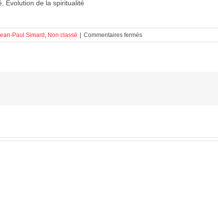
é, Évolution de la spiritualité
sur
Jean-Paul Simard
,
Non classé
|
Commentaires fermés
Évolution
de
la
spiritualité