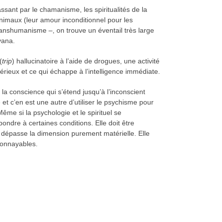
passant par le chamanisme, les spiritualités de la
 animaux (leur amour inconditionnel pour les
transhumanisme –, on trouve un éventail très large
vana.
(
trip
) hallucinatoire à l’aide de drogues, une activité
rieux et ce qui échappe à l’intelligence immédiate.
 la conscience qui s’étend jusqu’à l’inconscient
 et c’en est une autre d’utiliser le psychisme pour
ême si la psychologie et le spirituel se
épondre à certaines conditions. Elle doit être
 dépasse la dimension purement matérielle. Elle
 monnayables.