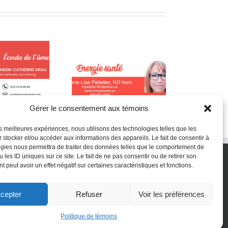
Q
La L-théanine contre le
s pré et probiotiques
s
stress
Gérer le consentement aux témoins
les meilleures expériences, nous utilisons des technologies telles que les
 stocker et/ou accéder aux informations des appareils. Le fait de consentir à
gies nous permettra de traiter des données telles que le comportement de
 les ID uniques sur ce site. Le fait de ne pas consentir ou de retirer son
 peut avoir un effet négatif sur certaines caractéristiques et fonctions.
cepter
Refuser
Voir les préférences
Politique de témoins