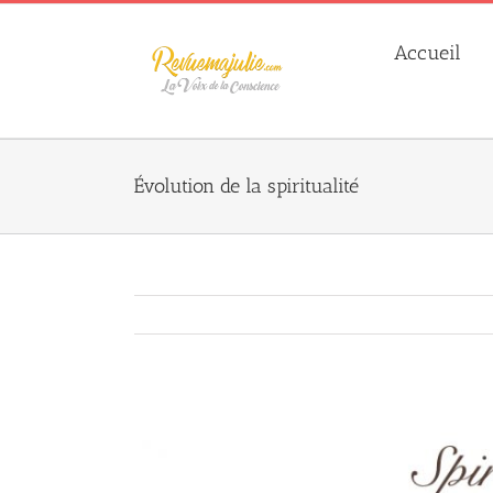
Skip
to
Accueil
content
Évolution de la spiritualité
Agrandir
l&apos;image