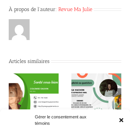
À propos de l’auteur:
Revue Ma Julie
Articles similaires
Quand la conscience
le
Quelques citations de
fait son chemin jusque
Neale Donald Walsch
dans l’assiette !
Gérer le consentement aux
témoins