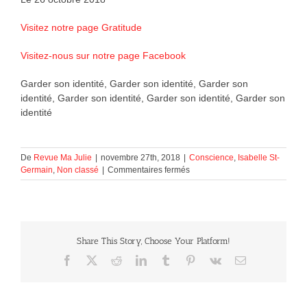
Visitez notre page Gratitude
Visitez-nous sur notre page Facebook
Garder son identité, Garder son identité, Garder son
identité, Garder son identité, Garder son identité, Garder son
identité
De
Revue Ma Julie
|
novembre 27th, 2018
|
Conscience
,
Isabelle St-
sur
Germain
,
Non classé
|
Commentaires fermés
Garder
son
identité
Share This Story, Choose Your Platform!
Facebook
X
Reddit
LinkedIn
Tumblr
Pinterest
Vk
Courriel