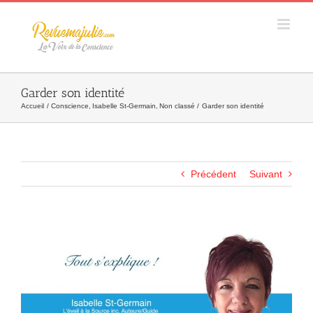
Skip
to
content
Garder son identité
Accueil
Conscience
Isabelle St-Germain
Non classé
Garder son identité
Précédent
Suivant
Agrandir
l&apos;image