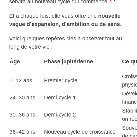
servira au nouveau cycle qui commence
:
Et à chaque fois, elle vous offre une
nouvelle
vague d’expansion, d’ambition ou de sens
.
Voici quelques repères clés à observer tout au
long de votre vie :
Âge
Phase jupitérienne
Ce qu
Croiss
0–12 ans
Premier cycle
physiq
Dével
24–30 ans
Demi-cycle 1
financ
Stabil
30–36 ans
Demi-cycle 2
on réc
Souve
36–42 ans
Nouveau cycle de croissance
de ca