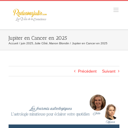
Skip
to
content
Jupiter en Cancer en 2025
Accueil
juin 2025
Julie Côté
Manon Blondin
Jupiter en Cancer en 2025
Précédent
Suivant
Agrandir
l&apos;image