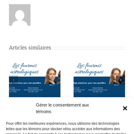
Articles similaires
Astro-stratégie juin
t
Astro-Stratégies Juillet
2026 : pour partir en
-
2026
vacances l’esprit
tranquille
Gérer le consentement aux
témoins
Pour offrir les meilleures expériences, nous utilisons des technologies
telles que les témoins pour stocker et/ou accéder aux informations des