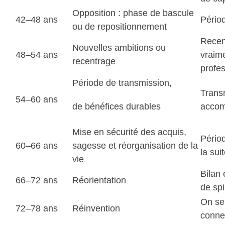
Opposition : phase de bascule
42–48 ans
Périod
ou de repositionnement
Recen
Nouvelles ambitions ou
48–54 ans
vraim
recentrage
profes
Période de transmission,
Transm
54–60 ans
de bénéfices durables
accom
Mise en sécurité des acquis,
Périod
60–66 ans
sagesse et réorganisation de la
la sui
vie
Bilan 
66–72 ans
Réorientation
de spir
On se
72–78 ans
Réinvention
connex