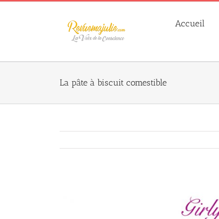
Skip
to
Accueil
content
La pâte à biscuit comestible
Agrandir
l&apos;image