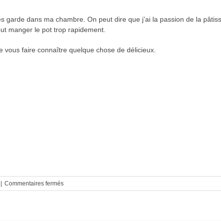
s garde dans ma chambre. On peut dire que j’ai la passion de la pâtisser
tout manger le pot trop rapidement.
re vous faire connaître quelque chose de délicieux.
sur
|
Commentaires fermés
La
pâte
à
biscuit