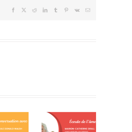
Facebook
X
Reddit
LinkedIn
Tumblr
Pinterest
Vk
Courriel