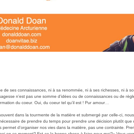
de ses connaissances, ni à sa renommée, ni à ses richesses, ni à so
a sagesse n’est pas une somme d’idées ou de connaissances ou de règ
firmation du coeur. Oui, du coeur tel qu’il est ! Pur amour…
uvent dans la tourmente de la matière et submergé par celle-ci, nous o
ois nécessaire de prendre du temps pour prendre une décision plutôt qu
 permet d’organiser nos vies dans la matière, pas une contrainte. Pren
oi en ce moment? Est-ce la bonne chose à faire pour moi?» Vous verrez