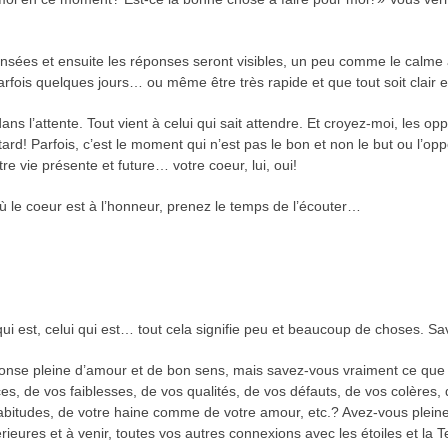
ées et ensuite les réponses seront visibles, un peu comme le calme ap
fois quelques jours… ou même être très rapide et que tout soit clair 
ns l’attente. Tout vient à celui qui sait attendre. Et croyez-moi, les op
p tard! Parfois, c’est le moment qui n’est pas le bon et non le but ou 
 vie présente et future… votre coeur, lui, oui!
ù le coeur est à l’honneur, prenez le temps de l’écouter…
ce qui est, celui qui est… tout cela signifie peu et beaucoup de choses. 
ponse pleine d’amour et de bon sens, mais savez-vous vraiment ce que 
s, de vos faiblesses, de vos qualités, de vos défauts, de vos colères, d
 habitudes, de votre haine comme de votre amour, etc.? Avez-vous plei
térieures et à venir, toutes vos autres connexions avec les étoiles et l