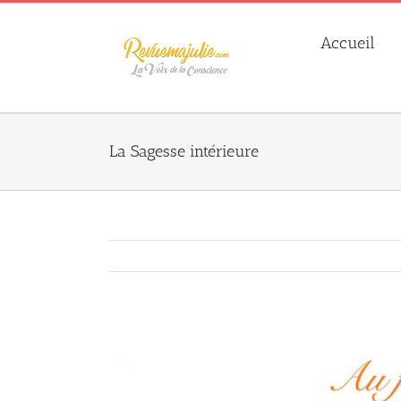
Skip
to
Accueil
content
La Sagesse intérieure
Agrandir
l&apos;image