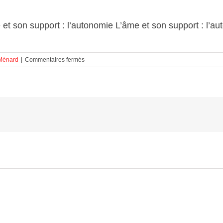
 et son support : l’autonomie L’âme et son support : l’a
sur
Ménard
|
Commentaires fermés
L’âme
et
son
support
:
l’autonomie