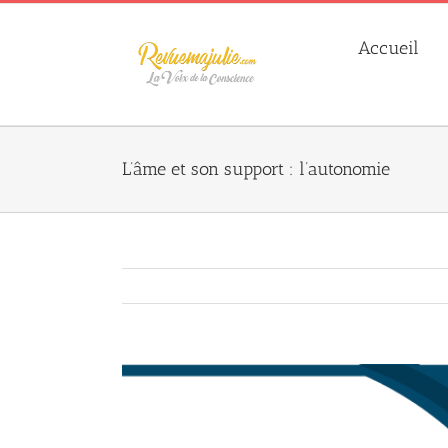
Skip
to
Accueil
content
L’âme et son support : l’autonomie
Agrandir
l&apos;image