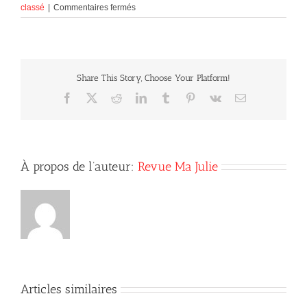
sur
classé
|
Commentaires fermés
Le
marathon
de
la
vie
Share This Story, Choose Your Platform!
Facebook
X
Reddit
LinkedIn
Tumblr
Pinterest
Vk
Courriel
À propos de l’auteur:
Revue Ma Julie
Articles similaires