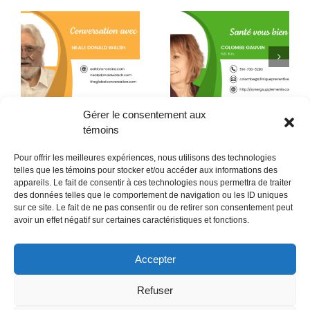
Quand la conscience
e
La L-théanine contre le
fait son chemin jusque
h
stress
dans l’assiette !
Gérer le consentement aux
témoins
Pour offrir les meilleures expériences, nous utilisons des technologies
telles que les témoins pour stocker et/ou accéder aux informations des
appareils. Le fait de consentir à ces technologies nous permettra de traiter
des données telles que le comportement de navigation ou les ID uniques
sur ce site. Le fait de ne pas consentir ou de retirer son consentement peut
POLITIQUE CONFIDENTIALITÉES
avoir un effet négatif sur certaines caractéristiques et fonctions.
Politique de témoins (CA)
Accepter
Refuser