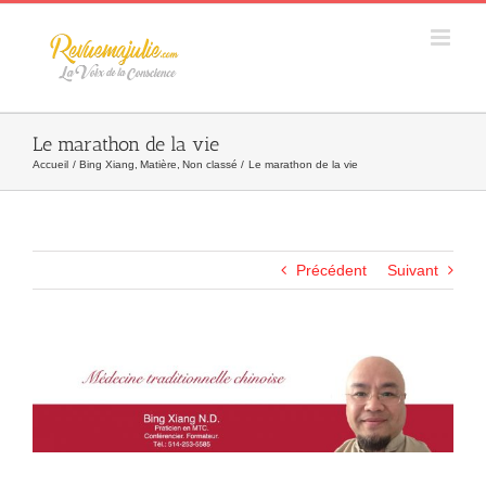
Skip
to
content
Le marathon de la vie
Accueil
Bing Xiang
Matière
Non classé
Le marathon de la vie
Précédent
Suivant
Agrandir
l&apos;image