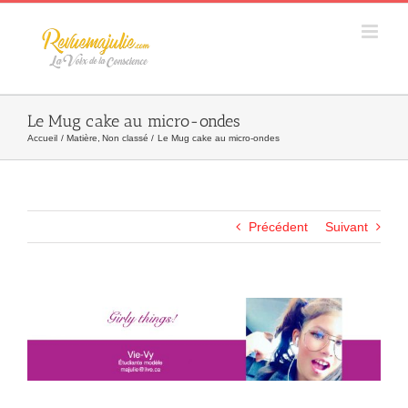
Skip
to
content
Le Mug cake au micro-ondes
Accueil
Matière
Non classé
Le Mug cake au micro-ondes
Précédent
Suivant
Agrandir
l&apos;image