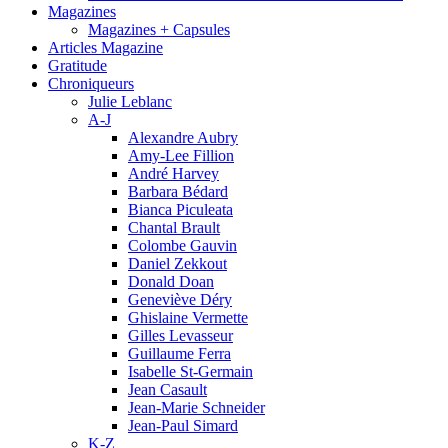
Magazines
Magazines + Capsules
Articles Magazine
Gratitude
Chroniqueurs
Julie Leblanc
A-J
Alexandre Aubry
Amy-Lee Fillion
André Harvey
Barbara Bédard
Bianca Piculeata
Chantal Brault
Colombe Gauvin
Daniel Zekkout
Donald Doan
Geneviève Déry
Ghislaine Vermette
Gilles Levasseur
Guillaume Ferra
Isabelle St-Germain
Jean Casault
Jean-Marie Schneider
Jean-Paul Simard
K-Z