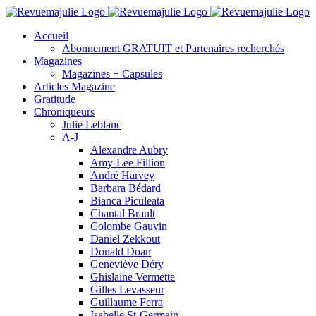
Skip
to
Accueil
content
Abonnement GRATUIT et Partenaires recherchés
Magazines
Magazines + Capsules
Articles Magazine
Gratitude
Chroniqueurs
Julie Leblanc
A-J
Alexandre Aubry
Amy-Lee Fillion
André Harvey
Barbara Bédard
Bianca Piculeata
Chantal Brault
Colombe Gauvin
Daniel Zekkout
Donald Doan
Geneviève Déry
Ghislaine Vermette
Gilles Levasseur
Guillaume Ferra
Isabelle St-Germain