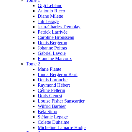
Tome 1
Gigi Leblanc
Antonio Ricco
Diane Milette
Juli Lesage
Jean-Charles Tremblay
Patrick Larrivée
Caroline Brousseau
Denis Bergeron
Johanne Poitras
Gabriel Lavoie
Francine Marcoux
Tome 2
Marie Plante
Linda Bergeron Baril
Denis Larouche
Raymond Hébert
Céline Pellerin
Doris Genest
Louise Fisher Sanscartier
Wilfrid Barbier
Béla Simo
Stéfanie Lepage
Colette Duhaime
Micheline Lamarre Hadjis