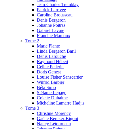
Jean-Charles Tremblay
Patrick Larrivée
Caroline Brousseau
Denis Bergeron
Johanne Poitras
Gabriel Lavoie
Francine Marcoux
Tome 2
Marie Plante
Linda Bergeron Baril
Denis Larouche
Raymond Hébert
Céline Pellerin
Doris Genest
Louise Fisher Sanscartier
Wilfrid Barbier
Béla Simo
Stéfanie Lepage
Colette Duhaime
Micheline Lamarre Hadjis
Tome 3
Christine Morency
Gaëlle Bercker-Bigoni
Nancy Létourneau
Johanne Poitras