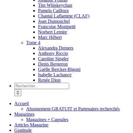
Tim Whiskeychan
Pamela Cailloux
Chantal Laflamme (CLAF)
Joan Dumouchel
Francoise Montpetit
Norbert Lemire
Marc Hébert
Tome 4
Alexandra Demers
Anthony Riccio
Caroline Singler
Denis Bergeron
Gaëlle Bercker-Bigoni
Isabelle Lachance
Renée Dion
Recherche
sur
le
site
Accueil
:
Abonnement GRATUIT et Partenaires recherchés
Magazines
Magazines + Capsules
Articles Magazine
Gratitude