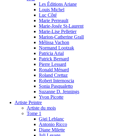
Les Éditions Ariane
Louis Michel
Luc Côté
Marie Perreault
Marie-Josée St-Laurent
Marie-Lise Pelletier
Marion-Catherine Grall
Mélissa Vachon
Normand Lootzak
Patricia Arial
Patrick Bernard
Pierre Lessard
Ronald Ménard
Roland Crettaz
Robert Internoscia
Sonia Pasqualetto
Suzanne D. Jennings
Yvon Picotte
Artiste Peintre
Artiste du mois
Tome 1
Gigi Leblanc
Antonio Ricco
Diane Milette
Juli Lesage