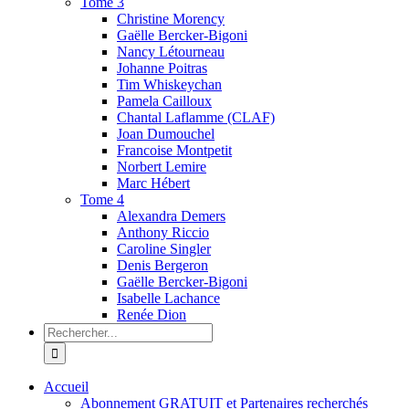
Tome 3
Christine Morency
Gaëlle Bercker-Bigoni
Nancy Létourneau
Johanne Poitras
Tim Whiskeychan
Pamela Cailloux
Chantal Laflamme (CLAF)
Joan Dumouchel
Francoise Montpetit
Norbert Lemire
Marc Hébert
Tome 4
Alexandra Demers
Anthony Riccio
Caroline Singler
Denis Bergeron
Gaëlle Bercker-Bigoni
Isabelle Lachance
Renée Dion
Recherche
sur
le
site
Accueil
:
Abonnement GRATUIT et Partenaires recherchés