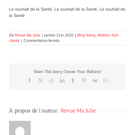
Le souhait de la Santé, Le souhait de la Santé, Le souhait de
la Santé
De
Revue Ma Julie
|
janvier 21st, 2020
|
Bing Xiang
,
Matière
,
Non
sur
classé
|
Commentaires fermés
Le
souhait
de
la
Santé.
Share This Story, Choose Your Platform!
Facebook
X
Reddit
LinkedIn
Tumblr
Pinterest
Vk
Courriel
À propos de l’auteur:
Revue Ma Julie