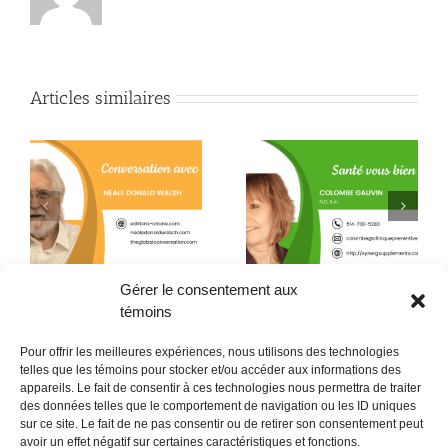
Articles similaires
Quand la conscience
e
La L-théanine contre le
fait son chemin jusque
h
stress
dans l’assiette !
Gérer le consentement aux
témoins
Pour offrir les meilleures expériences, nous utilisons des technologies
telles que les témoins pour stocker et/ou accéder aux informations des
appareils. Le fait de consentir à ces technologies nous permettra de traiter
des données telles que le comportement de navigation ou les ID uniques
sur ce site. Le fait de ne pas consentir ou de retirer son consentement peut
POLITIQUE CONFIDENTIALITÉES
avoir un effet négatif sur certaines caractéristiques et fonctions.