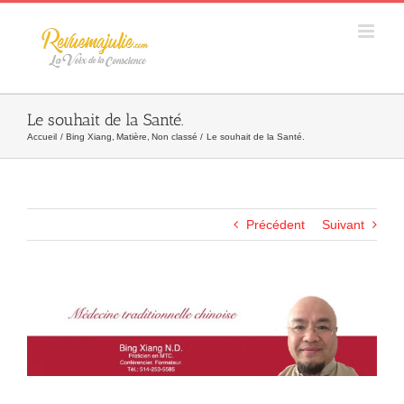
Skip
to
content
Le souhait de la Santé.
Accueil
Bing Xiang
Matière
Non classé
Le souhait de la Santé.
Précédent
Suivant
Agrandir
l&apos;image