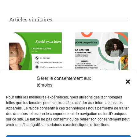
Articles similaires
Quand la conscience
le
Quelques citations de
fait son chemin jusque
Neale Donald Walsch
dans l’assiette !
Gérer le consentement aux
témoins
Pour offrir les meilleures expériences, nous utilisons des technologies
telles que les témoins pour stocker et/ou accéder aux informations des
appareils. Le fait de consentir à ces technologies nous permettra de traiter
des données telles que le comportement de navigation ou les ID uniques
sur ce site. Le fait de ne pas consentir ou de retirer son consentement peut
POLITIQUE CONFIDENTIALITÉES
avoir un effet négatif sur certaines caractéristiques et fonctions.