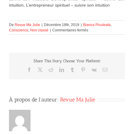
intuition, L’entrepreneur spirituel – suivre son intuition
De
Revue Ma Julie
|
Décembre 18th, 2019
|
Bianca Piculeata
,
sur
Conscience
,
Non classé
|
Commentaires fermés
L’entrepreneur
spirituel
–
suivre
son
Share This Story, Choose Your Platform!
intuition
Facebook
X
Reddit
LinkedIn
Tumblr
Pinterest
Vk
Courriel
À propos de l’auteur:
Revue Ma Julie