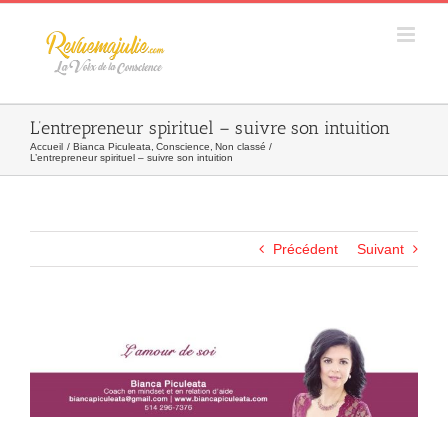
Skip
to
content
L’entrepreneur spirituel – suivre son intuition
Accueil
Bianca Piculeata
Conscience
Non classé
L’entrepreneur spirituel – suivre son intuition
Précédent
Suivant
Agrandir
l&apos;image