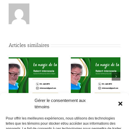
Articles similaires
es
Rituels des chakras et
Votre enfant intérieur
prévention énergétique
vous appelle
pour 2026
Gérer le consentement aux
témoins
Pour offrir les meilleures expériences, nous utilisons des technologies
telles que les témoins pour stocker et/ou accéder aux informations des
appareils. Le fait de consentir à ces technologies nous permettra de traiter