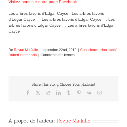
Visitez-nous sur notre page Facebook
Les arbres favoris d’Edgar Cayce , Les arbres favoris
d’Edgar Cayce , Les arbres favoris d’Edgar Cayce , Les
arbres favoris d’Edgar Cayce , Les arbres favoris d’Edgar
Cayce
De
Revue Ma Julie
|
septembre 22nd, 2019
|
Conscience
,
Non classé
,
sur
Robert Internoscia
|
Commentaires fermés
Les
arbres
favoris
d’Edgar
Cayce
Share This Story, Choose Your Platform!
Facebook
X
Reddit
LinkedIn
Tumblr
Pinterest
Vk
Courriel
À propos de l’auteur:
Revue Ma Julie