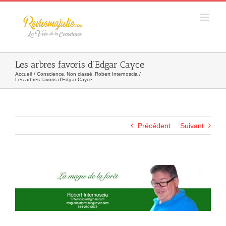
Skip
to
content
Les arbres favoris d’Edgar Cayce
Accueil
Conscience
Non classé
Robert Internoscia
Les arbres favoris d’Edgar Cayce
Précédent
Suivant
Agrandir
l&apos;image