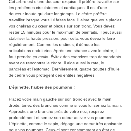
Cet arbre est d’une douceur exquise. Il préfère travailler sur
les problèmes circulatoires et cardiaques. Il est d’une
douceur inouïe qui dure longtemps. Le cèdre préfère
travailler lorsque vous lui faites face. Il aime que vous placiez
vos chakras du cœur et plexus sur son tronc. Vous devez
rester 15 minutes pour le maximum de bienfaits. Il peut aussi
stabiliser la haute pression; pour cela, vous devez le faire
régulièrement. Comme les ondines, il dénoue les
articulations endolories. Après une séance avec le cèdre, il
faut prendre ça
mollo
. Évitez des exercices trop demandants
avant de rencontrer le cèdre. Il aide aussi la rate, le
pancréas et l’estomac. Dernièrement, quatre gouttes d’huile
de cèdre vous protègent des entités négatives.
L’épinette, l’arbre des poumons
:
Placez votre main gauche sur son tronc et avec la main
droite, tenez des branches comme si vous lui serriez la main.
Approchez une branche près de votre nez, respirez
profondément et sentez son odeur activer vos poumons.
L’épinette, comme le sapin, dégage une odeur très apaisante
pour vos poumons. Ceux-ci sont constamment en état de