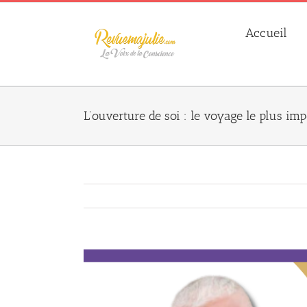
Skip
to
Accueil
content
L’ouverture de soi : le voyage le plus imp
Agrandir
l&apos;image