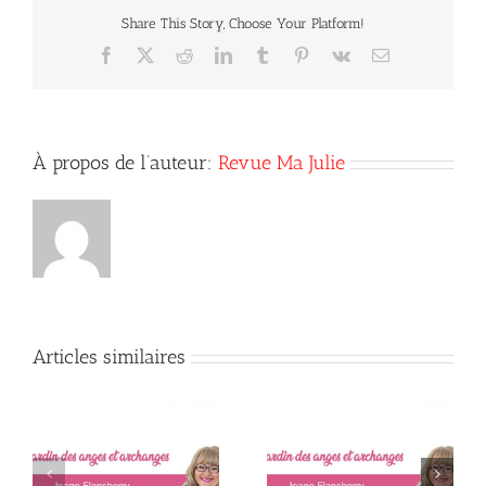
:
Share This Story, Choose Your Platform!
Ange
gouverneur
Facebook
X
Reddit
LinkedIn
Tumblr
Pinterest
Vk
Courriel
Mebahiah
(55)
À propos de l’auteur:
Revue Ma Julie
Articles similaires