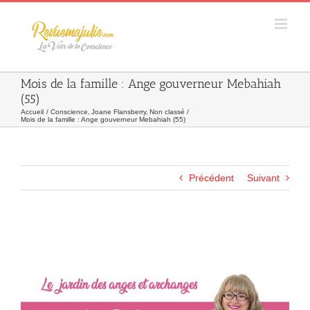
Skip
to
content
Mois de la famille : Ange gouverneur Mebahiah
(55)
Accueil
Conscience
Joane Flansberry
Non classé
Mois de la famille : Ange gouverneur Mebahiah (55)
Précédent
Suivant
Agrandir
l&apos;image