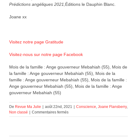
Prédictions angéliques 2021,
Éditions le Dauphin Blanc.
Joane xx
Visitez notre page Gratitude
Visitez-nous sur notre page Facebook
Mois de la famille : Ange gouverneur Mebahiah (55), Mois de
la famille : Ange gouverneur Mebahiah (55), Mois de la
famille : Ange gouverneur Mebahiah (55), Mois de la famille :
Ange gouverneur Mebahiah (55), Mois de la famille : Ange
gouverneur Mebahiah (55)
De
Revue Ma Julie
|
août 22nd, 2021
|
Conscience
,
Joane Flansberry
,
sur
Non classé
|
Commentaires fermés
Mois
de
la
famille