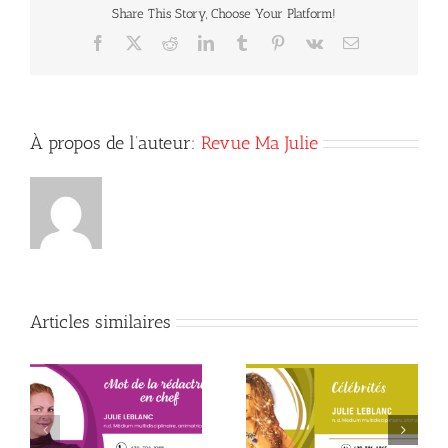
Share This Story, Choose Your Platform!
revenir
heureux
Facebook
X
Reddit
LinkedIn
Tumblr
Pinterest
Vk
Courriel
dans
sa
vie
À propos de l’auteur:
Revue Ma Julie
Articles similaires
Début de la quatrième
Le père que mon âme