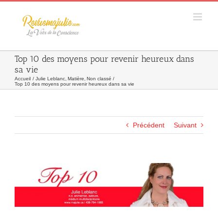
Skip
to
content
Top 10 des moyens pour revenir heureux dans
sa vie
Accueil
Julie Leblanc
Matière
Non classé
Top 10 des moyens pour revenir heureux dans sa vie
Précédent
Suivant
Agrandir
l&apos;image