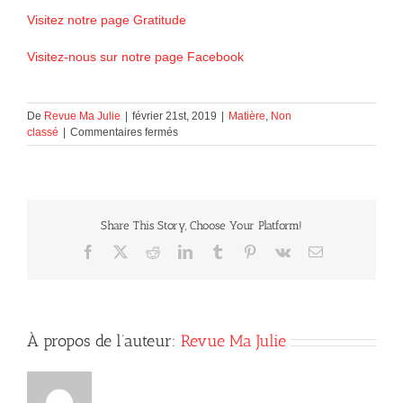
Visitez notre page Gratitude
Visitez-nous sur notre page Facebook
De
Revue Ma Julie
|
février 21st, 2019
|
Matière
,
Non
sur
classé
|
Commentaires fermés
Pâte
à
biscuit
comestible
Share This Story, Choose Your Platform!
Facebook
X
Reddit
LinkedIn
Tumblr
Pinterest
Vk
Courriel
À propos de l’auteur:
Revue Ma Julie