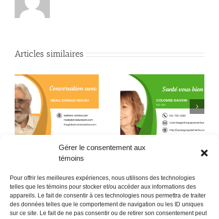
Articles similaires
Quand la conscience
e
La L-théanine contre le
fait son chemin jusque
h
stress
dans l’assiette !
Gérer le consentement aux
témoins
Pour offrir les meilleures expériences, nous utilisons des technologies
telles que les témoins pour stocker et/ou accéder aux informations des
appareils. Le fait de consentir à ces technologies nous permettra de traiter
des données telles que le comportement de navigation ou les ID uniques
sur ce site. Le fait de ne pas consentir ou de retirer son consentement peut
POLITIQUE CONFIDENTIALITÉES