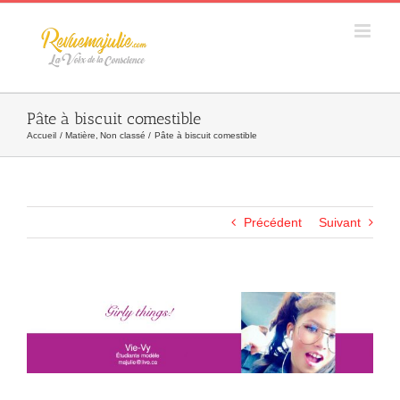
Skip
to
content
Pâte à biscuit comestible
Accueil
Matière
Non classé
Pâte à biscuit comestible
Précédent
Suivant
Agrandir
l&apos;image