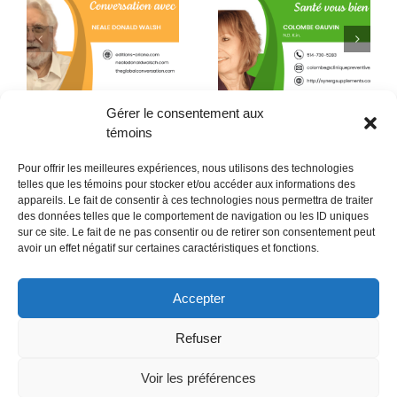
Quand la conscience
e
La L-théanine contre le
fait son chemin jusque
h
stress
dans l’assiette !
Gérer le consentement aux
témoins
Pour offrir les meilleures expériences, nous utilisons des technologies
telles que les témoins pour stocker et/ou accéder aux informations des
appareils. Le fait de consentir à ces technologies nous permettra de traiter
des données telles que le comportement de navigation ou les ID uniques
sur ce site. Le fait de ne pas consentir ou de retirer son consentement peut
POLITIQUE CONFIDENTIALITÉES
avoir un effet négatif sur certaines caractéristiques et fonctions.
Politique de témoins (CA)
Accepter
Refuser
Voir les préférences