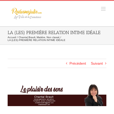
Skip
to
content
LA (LES) PREMIÈRE RELATION INTIME IDÉALE
Accueil
Chantal Brault
Matière
Non classé
LA (LES) PREMIÈRE RELATION INTIME IDÉALE
Précédent
Suivant
Agrandir
l&apos;image