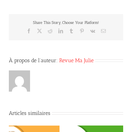
(LES)
PREMIÈRE
RELATION
INTIME
Share This Story, Choose Your Platform!
IDÉALE
Facebook
X
Reddit
LinkedIn
Tumblr
Pinterest
Vk
Courriel
À propos de l’auteur:
Revue Ma Julie
Articles similaires