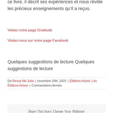
ce livre, il décrit ses expériences et nous révèle
les précieux enseignements qu’il a reçus.
Visitez notre page Gratitude
Visitez-nous sur notre page Facebook
Quelques suggestions de lecture Quelques
suggestions de lecture
De
Revue Ma Julie
|
novembre 25th, 2025
|
Éditions Ariane
,
Les
sur
Éditions Ariane
|
Commentaires fermés
Quelques
suggestions
de
lecture
Share This Story, Choose Your Platform!