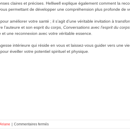
nses claires et précises. Helliwell explique également comment la reco
ui, vous permettant de développer une compréhension plus profonde de v
pour améliorer votre santé ; il s’agit d’une véritable invitation à tran
e l’auteure et son esprit du corps,
Conversations avec l’esprit du corp
e et une reconnexion avec votre véritable essence.
 sagesse intérieure qui réside en vous et laissez-vous guider vers une 
our éveiller votre potentiel spirituel et physique.
sur
 Ariane
|
Commentaires fermés
Suggestion