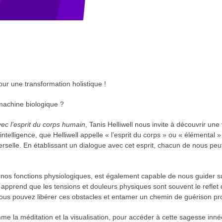
our une transformation holistique !
 machine biologique ?
ec l’esprit du corps humain
, Tanis Helliwell nous invite à découvrir une 
telligence, que Helliwell appelle « l’esprit du corps » ou « élémental 
verselle. En établissant un dialogue avec cet esprit, chacun de nous p
ule nos fonctions physiologiques, est également capable de nous guider
us apprend que les tensions et douleurs physiques sont souvent le refl
vous pouvez libérer ces obstacles et entamer un chemin de guérison pr
e la méditation et la visualisation, pour accéder à cette sagesse innée