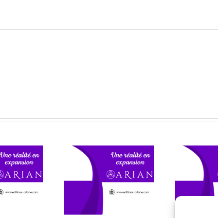
lques nouveautés
Quand le cœur éveillé
Su
d’Ariane
active la glande pinéale