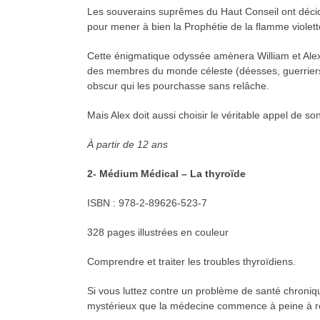
Les souverains suprêmes du Haut Conseil ont décidé,
pour mener à bien la Prophétie de la flamme violett
Cette énigmatique odyssée amènera William et Alex,
des membres du monde céleste (déesses, guerriers d
obscur qui les pourchasse sans relâche.
Mais Alex doit aussi choisir le véritable appel de s
À partir de 12 ans
2- Médium Médical – La thyroïde
ISBN : 978-2-89626-523-7
328 pages illustrées en couleur
Comprendre et traiter les troubles thyroïdiens.
Si vous luttez contre un problème de santé chroniq
mystérieux que la médecine commence à peine à re