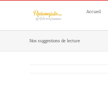
Skip
to
Accueil
content
Nos suggestions de lecture
Agrandir
l&apos;image