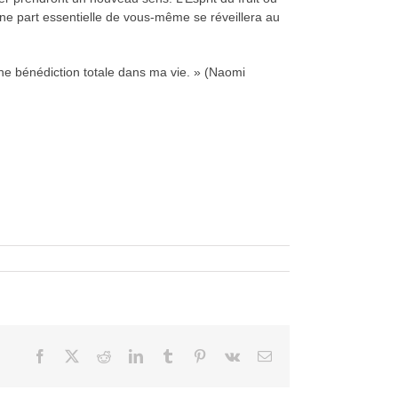
 une part essentielle de vous-même se réveillera au
une bénédiction totale dans ma vie. » (Naomi
Facebook
X
Reddit
LinkedIn
Tumblr
Pinterest
Vk
Courriel