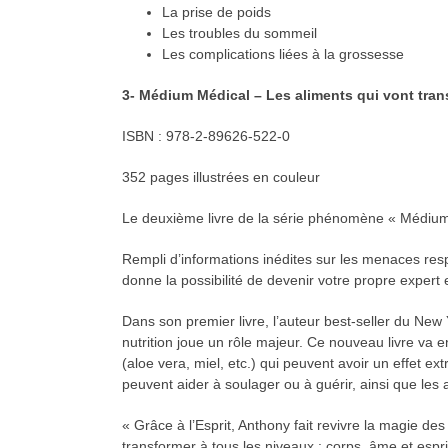
La prise de poids
Les troubles du sommeil
Les complications liées à la grossesse
3- Médium Médical – Les aliments qui vont tran
ISBN : 978-2-89626-522-0
352 pages illustrées en couleur
Le deuxième livre de la série phénomène « Médium
Rempli d’informations inédites sur les menaces respo
donne la possibilité de devenir votre propre expert
Dans son premier livre, l’auteur best-seller du New
nutrition joue un rôle majeur. Ce nouveau livre va e
(aloe vera, miel, etc.) qui peuvent avoir un effet ex
peuvent aider à soulager ou à guérir, ainsi que les 
« Grâce à l’Esprit, Anthony fait revivre la magie 
transformer à tous les niveaux : corps, âme et esprit