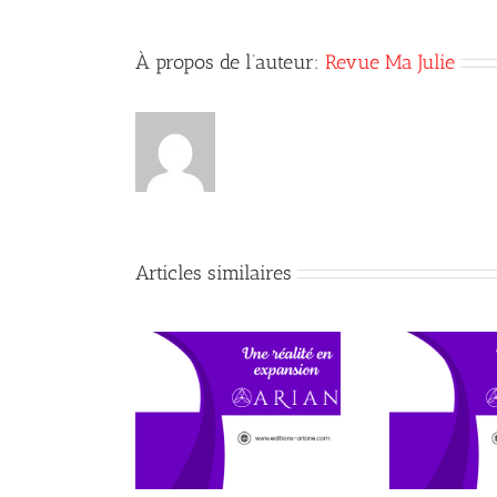
À propos de l’auteur:
Revue Ma Julie
Articles similaires
utés aux Éditions
Que
Nouveauté attendue!
Ariane