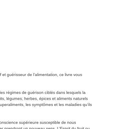
et guérisseur de l’alimentation, ce livre vous
des régimes de guérison ciblés dans lesquels la
its, légumes, herbes, épices et aliments naturels
 superaliments, les symptômes et les maladies qu’ils
conscience supérieure susceptible de nous
ner prendront un nouveau sens. L’Esprit du fruit ou