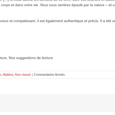
e corps et dans votre vie. Vous vous sentirez épaulé par la nature – et
eux et compatissant, il est également authentique et précis. Il a été 
ture, Nos suggestions de lecture
sur
e
,
Matière
,
Non classé
|
Commentaires fermés
Nos
suggestions
de
lecture