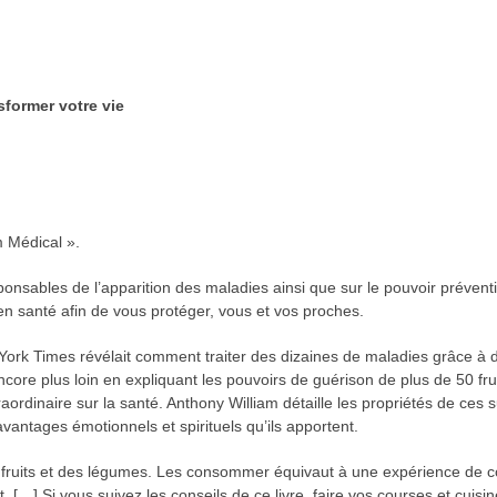
sformer votre vie
 Médical ».
nsables de l’apparition des maladies ainsi que sur le pouvoir préventif 
 en santé afin de vous protéger, vous et vos proches.
 York Times révélait comment traiter des dizaines de maladies grâce à 
ncore plus loin en expliquant les pouvoirs de guérison de plus de 50 fru
traordinaire sur la santé. Anthony William détaille les propriétés de ces
avantages émotionnels et spirituels qu’ils apportent.
des fruits et des légumes. Les consommer équivaut à une expérience de 
. […] Si vous suivez les conseils de ce livre, faire vos courses et cuisi