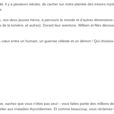
 il y a plusieurs siècles, de cacher sur notre planète des trésors mys
e.
 nos deux jeunes héros, à parcourir le monde et d’autres dimensions du
e la lumière, et autres). Durant leur aventure, William et Alex découv
on cœur entre un humain, un guerrier céleste et un démon ! Qui choisira
ue, sachez que vous n’êtes pas seul – vous faites partie des millions
lier aux maladies thyroïdiennes. Et comme beaucoup, vous réclamez la