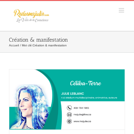
Skip
to
content
Création & manifestation
Accueil
Mot clé:
Création & manifestation