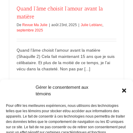
Quand l’âme choisit l’amour avant la
matière
De
Revue Ma Julie
|
août 23rd, 2025
|
Julie Leblanc
,
septembre 2025
Quand l’âme choisit l’amour avant la matière
(Shaquille 2) Cela fait maintenant 15 ans que je suis
célibataire. Et plus de la moitié de ce temps, je l’ai
vécu dans la chasteté. Non pas par [...]
sur
En savoir plus
Commentaires fermés
Gérer le consentement aux
Quand
l’âme
témoins
choisit
l’amour
Pour offrir les meilleures expériences, nous utilisons des technologies
avant
telles que les témoins pour stocker et/ou accéder aux informations des
la
appareils. Le fait de consentir à ces technologies nous permettra de traiter
matière
des données telles que le comportement de navigation ou les ID uniques
sur ce site. Le fait de ne pas consentir ou de retirer son consentement peut
POLITIQUE CONFIDENTIALITÉES
avoir un effet négatif sur certaines caractéristiques et fonctions.