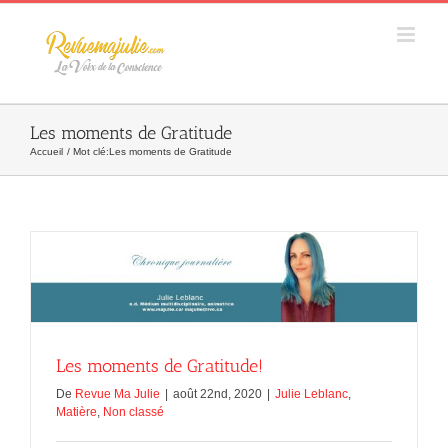
Skip
to
content
Les moments de Gratitude
Accueil
Mot clé:
Les moments de Gratitude
Les moments de Gratitude!
De
Revue Ma Julie
|
août 22nd, 2020
|
Julie Leblanc
,
Matière
,
Non classé