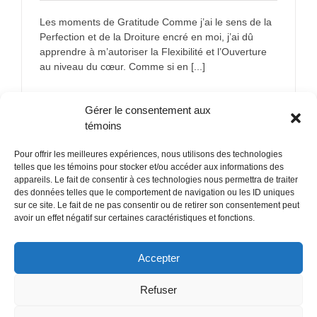
Les moments de Gratitude Comme j’ai le sens de la
Perfection et de la Droiture encré en moi, j’ai dû
apprendre à m’autoriser la Flexibilité et l’Ouverture
au niveau du cœur. Comme si en [...]
sur
En savoir plus
Commentaires fermés
Gérer le consentement aux
Les
moments
témoins
de
Gratitude!
Pour offrir les meilleures expériences, nous utilisons des technologies
telles que les témoins pour stocker et/ou accéder aux informations des
appareils. Le fait de consentir à ces technologies nous permettra de traiter
des données telles que le comportement de navigation ou les ID uniques
sur ce site. Le fait de ne pas consentir ou de retirer son consentement peut
POLITIQUE CONFIDENTIALITÉES
avoir un effet négatif sur certaines caractéristiques et fonctions.
Politique de témoins (CA)
Accepter
Refuser