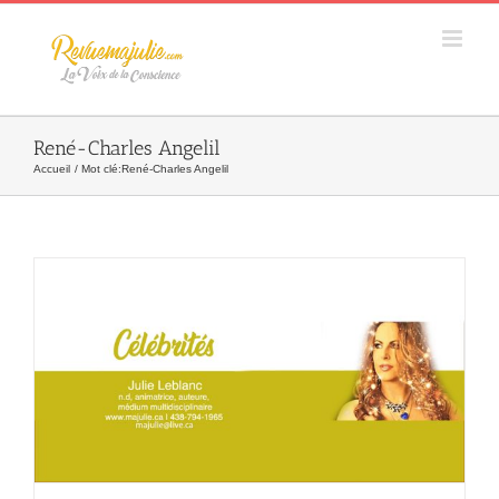
Skip
to
content
René-Charles Angelil
Accueil
Mot clé:
René-Charles Angelil