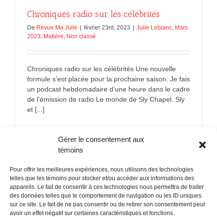
Chroniques radio sur les célébrités
De
Revue Ma Julie
|
février 23rd, 2023
|
Julie Leblanc
,
Mars
2023
,
Matière
,
Non classé
Chroniques radio sur les célébrités Une nouvelle
formule s’est placée pour la prochaine saison. Je fais
un podcast hebdomadaire d’une heure dans le cadre
de l’émission de radio Le monde de Sly Chapel. Sly
et [...]
sur
En savoir plus
Commentaires fermés
Gérer le consentement aux
Chroniqu
radio
témoins
sur
les
Pour offrir les meilleures expériences, nous utilisons des technologies
célébrités
telles que les témoins pour stocker et/ou accéder aux informations des
appareils. Le fait de consentir à ces technologies nous permettra de traiter
des données telles que le comportement de navigation ou les ID uniques
sur ce site. Le fait de ne pas consentir ou de retirer son consentement peut
POLITIQUE CONFIDENTIALITÉES
avoir un effet négatif sur certaines caractéristiques et fonctions.